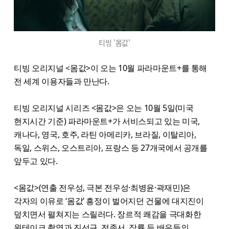
티빙 '몸값'
티빙 오리지널 <몸값>이 오는 10월 파라마운트+를 통해
전 세계 이용자들과 만난다.
티빙 오리지널 시리즈 <몸값>은 오는 10월 5일(미국
현지시간 기준) 파라마운트+가 서비스되고 있는 미국,
캐나다, 영국, 호주, 라틴 아메리카, 브라질, 이탈리아,
독일, 스위스, 오스트리아, 프랑스 등 27개국에서 공개를
앞두고 있다.
<몸값>(연출 전우성, 극본 전우성·최병윤·곽재민)은
각자의 이유로 ‘몸값’ 흥정이 벌어지던 건물에 대지진이
덮치면서 펼쳐지는 스릴러다. 장르적 쾌감을 극대화한
원테이크 촬영과 진선규, 전종서, 장률 등 배우들의