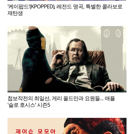
'케이팝드'(KPOPPED), 레전드 명곡, 특별한 콜라보로
재탄생
첩보작전의 최일선, 게리 올드만과 요원들... 애플
'슬로 호시스' 시즌5