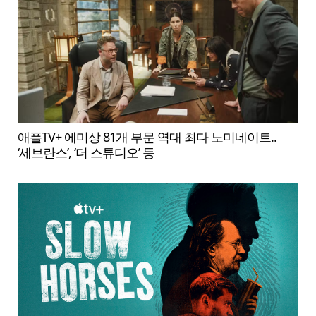
애플TV+ 에미상 81개 부문 역대 최다 노미네이트..
‘세브란스’, ‘더 스튜디오’ 등