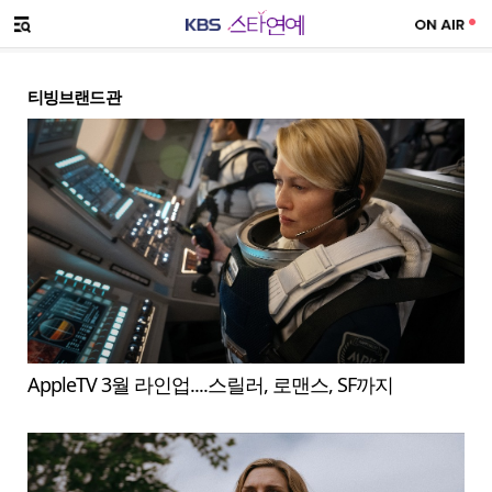
SNS 공유하기
메뉴 열기
티빙브랜드관
AppleTV 3월 라인업....스릴러, 로맨스, SF까지