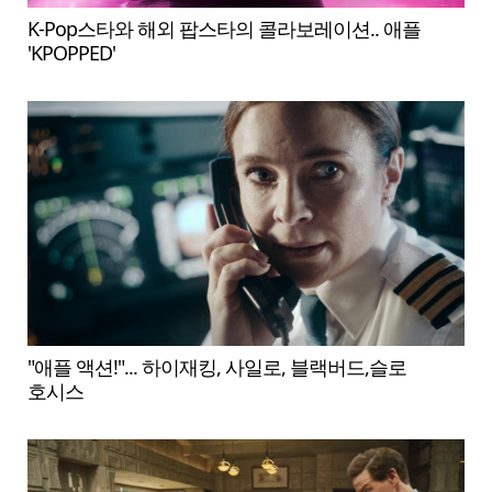
K-Pop스타와 해외 팝스타의 콜라보레이션.. 애플
'KPOPPED'
"애플 액션!"... 하이재킹, 사일로, 블랙버드,슬로
호시스