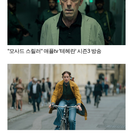
"모사드 스릴러" 애플tv '테헤란' 시즌3 방송