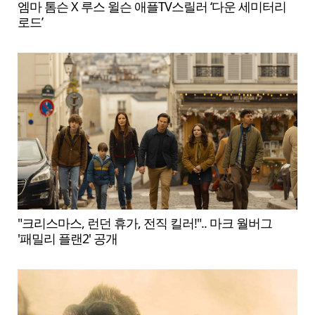
엠마 톰슨 X 루스 윌슨 애플TV스릴러 ‘다운 세미터리
로드’
"크리스마스, 런던 휴가, 전직 킬러!".. 마크 월버그
'패밀리 플랜2' 공개