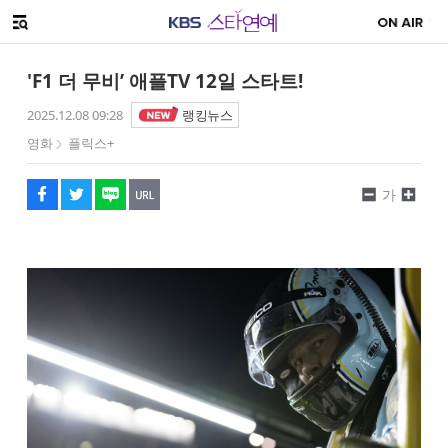
SNS 공유하기
해시태그
메뉴 열기
페이스북
트위터
네이버
URL복사
글씨 작게보기
글씨 크게보기
'F1 더 무비’ 애플TV 12일 스타트!
2025.12.08 09:28
랭킹뉴스
영화
플릭스+
가