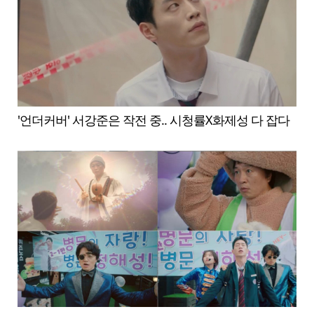
'언더커버' 서강준은 작전 중.. 시청률X화제성 다 잡다