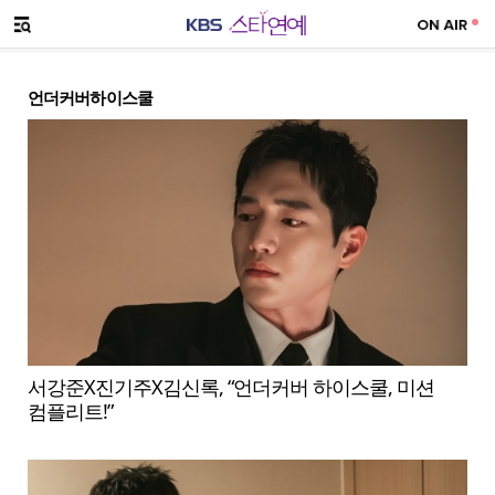
SNS 공유하기
메뉴 열기
언더커버하이스쿨
서강준X진기주X김신록, “언더커버 하이스쿨, 미션
컴플리트!”