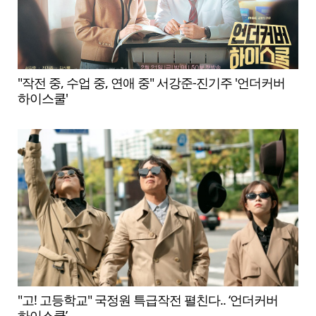
"작전 중, 수업 중, 연애 중" 서강준-진기주 '언더커버
하이스쿨'
"고! 고등학교" 국정원 특급작전 펼친다.. ‘언더커버
하이스쿨’