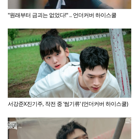
"원래부터 금괴는 없었다!" .. 언더커버 하이스쿨
서강준X진기주, 작전 중 ‘썸기류' (언더커버 하이스쿨)