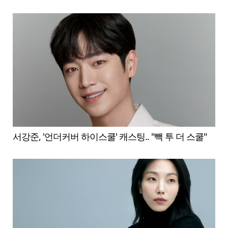
서강준, '언더커버 하이스쿨' 캐스팅.. "빽 투 더 스쿨"