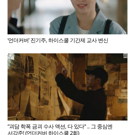
‘언더커버’ 진기주, 하이스쿨 기간제 교사 변신
“괴담 학폭 금괴 수사 액션, 다 있다" .. 그 중심엔
서강준! (언더커버 하이스쿨 2회)