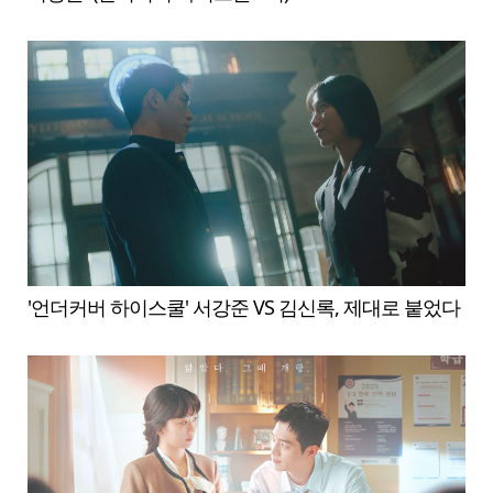
'언더커버 하이스쿨' 서강준 VS 김신록, 제대로 붙었다