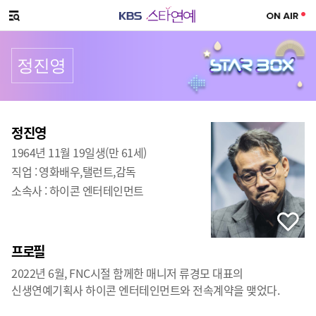
SNS 공유하기
메뉴 열기
정진영
프로필
출생
:
정진영
1964년 11월 19일생(만 61세)
직업 :
영화배우,탤런트,감독
소속사 :
하이콘 엔터테인먼트
프로필
2022년 6월, FNC시절 함께한 매니저 류경모 대표의
신생연예기획사 하이콘 엔터테인먼트와 전속계약을 맺었다.