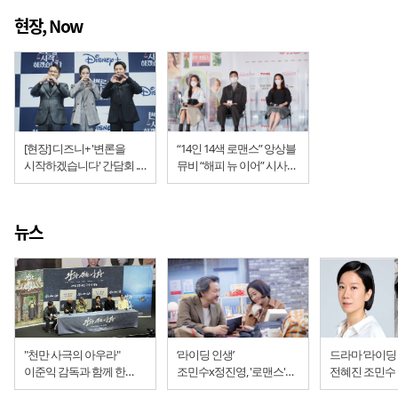
현장, Now
[현장] 디즈니+ '변론을
“14인 14색 로맨스” 앙상블
시작하겠습니다' 간담회 ...
뮤비 “해피 뉴 이어” 시사회
"제대로 된 변호사, 제대로
현장
된 인간, 제대로 된 드라마"
뉴스
"천만 사극의 아우라"
‘라이딩 인생’
드라마 ‘라이딩 
이준익 감독과 함께 한
조민수x정진영, '로맨스'
전혜진 조민수
장항준 감독 '왕과 사는
라이딩
전석호 캐스팅.. ‘악의 꽃