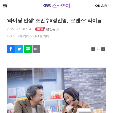
SNS 공유하기
해시태그
메뉴 열기
페이스북
트위터
네이버
URL복사
글씨 작게보기
글씨 크게보기
‘라이딩 인생’ 조민수x정진영, '로맨스' 라이딩
2025.02.15 07:54
랭킹뉴스
TVs
TV드라마
ENA드라마
가