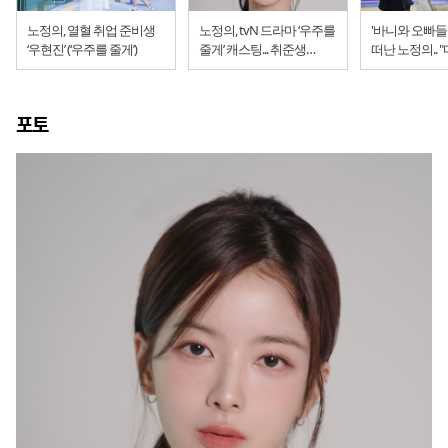
노정의, 열혈 취업 준비생
노정의, tvN 드라마 ‘우주를
'바니와 오빠들
‘우현진’ (‘우주를 줄게’)
줄게’ 캐스팅... 취준생
떠난 노정의.. 
우현진
관전포인트는?
포토