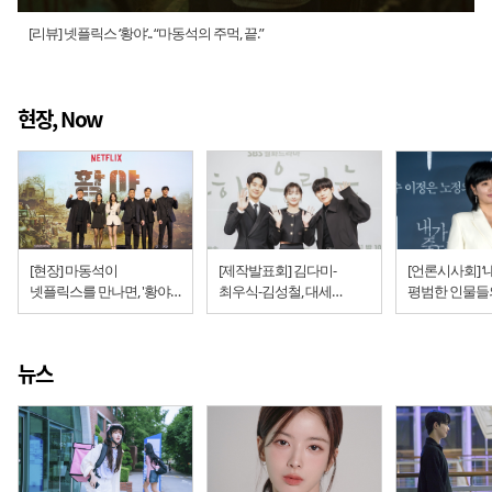
[리뷰] 넷플릭스 ‘황야’.. “마동석의 주먹, 끝.”
현장, Now
[현장] 마동석이
[제작발표회] 김다미-
[언론시사회] ‘내
넷플릭스를 만나면, '황야'
최우식-김성철, 대세
평범한 인물들
제작발표회... “포스트
스타들의 풋풋한 로맨스!
않은 사투
아포칼립스 액션액션
'그 해 우리는'
예고”
뉴스