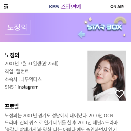
SNS 공유하기
메뉴 열기
노정의
프로필
출생
:
노정의
2001년 7월 31일생(만 25세)
직업 :
탤런트
소속사 :
나무엑터스
SNS :
Instagram
프로필
노정의는 2001년 경기도 성남에서 태어났다. 2010년 OCN
드라마 '신의 퀴즈'로 연기 데뷔를 한 후 2011년 채널A 드라마
'총각네 야채가게'와 영화 '나는 아빠다'에도 출연하면서 연기