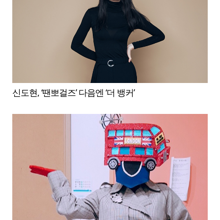
신도현, ‘땐뽀걸즈’ 다음엔 ‘더 뱅커’