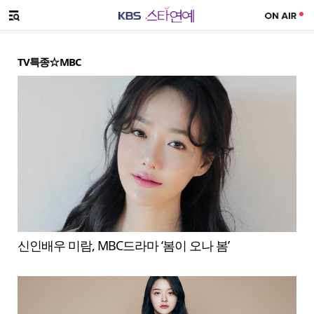
SNS 공유하기
메뉴 열기
TV특종☆MBC
신인배우 미람, MBC드라마 ‘봄이 오나 봄’