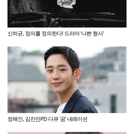
신하균, 정의를 정의한다! 드라마 ‘나쁜 형사’
정해인, 김진만PD 다큐 ‘곰’ 내레이션