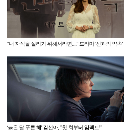
“내 자식을 살리기 위해서라면....” 드라마 ‘신과의 약속’
‘붉은 달 푸른 해’ 김선아, "첫 회부터 임팩트!"