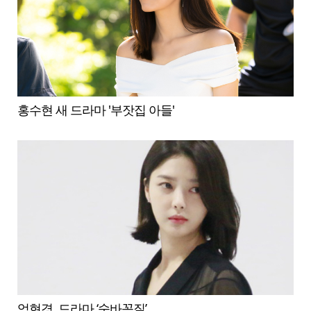
홍수현 새 드라마 '부잣집 아들'
엄현경, 드라마 ‘숨바꼭질’