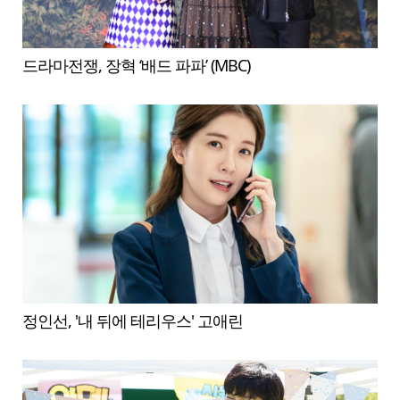
드라마전쟁, 장혁 ‘배드 파파’ (MBC)
정인선, '내 뒤에 테리우스' 고애린