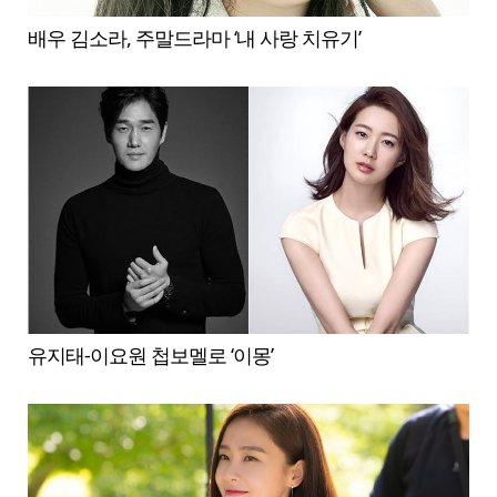
배우 김소라, 주말드라마 ‘내 사랑 치유기’
유지태-이요원 첩보멜로 ‘이몽’