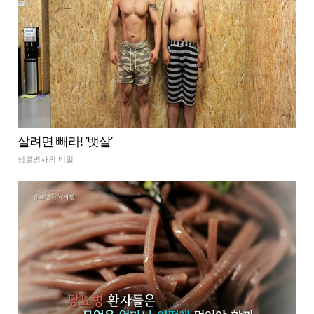
살려면 빼라! ‘뱃살’
생로병사의 비밀