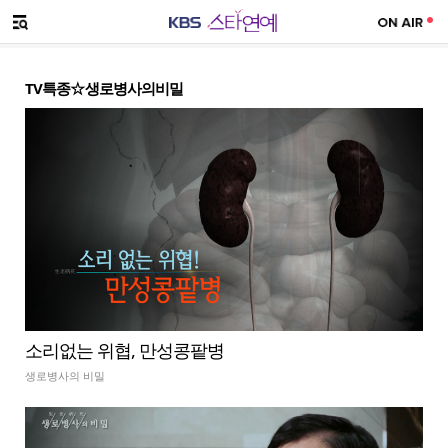
SNS 공유하기
메뉴 열기
TV특종☆생로병사의비밀
소리없는 위협, 만성콩팥병
생로병사의 비밀