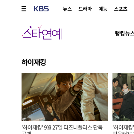
메뉴 열기
KBS
뉴스
드라마
예능
스포츠
스타연예
랭킹뉴
하이재킹
'하이재킹' 9월 27일 디즈니플러스 단독
‘하이재킹’
공개
먹을래?” 