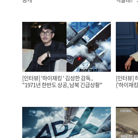
[인터뷰] '하이재킹 ' 김성한 감독..
[인터뷰] 
"1971년 한반도 상공, 남북 긴급상황"
('하이재킹'