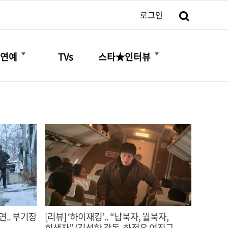
검색
로그인
더보기
더보기
연예
TVs
스타★인터뷰
연.. 부기장
[리뷰] ‘하이재킹’.. “납북자, 월북자,
희생자” (김성한 감독, 하정우 여진구