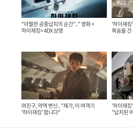
"아찔한 공중납치의 순간".." 영화 <
'하이재킹'
하이재킹> 4DX 상영
목숨을 건
여진구, 악역 변신.. "제가, 이 여객기
'하이재킹'
'하이재킹' 합니다"
"납치된 