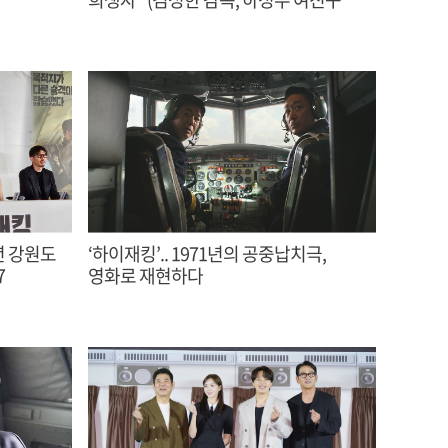
주연)
‘하이재킹’.. 1971년의 공중납치극,
7
영화로 재현하다