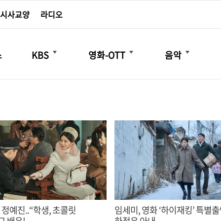
시사교양
라디오
더보기
더보기
더보기
스
KBS
영화-OTT
음악
 정예진..“학생, 초콜릿
임세미, 영화 ‘하이재킹’ 특별출
그 배우!
하정우 아내