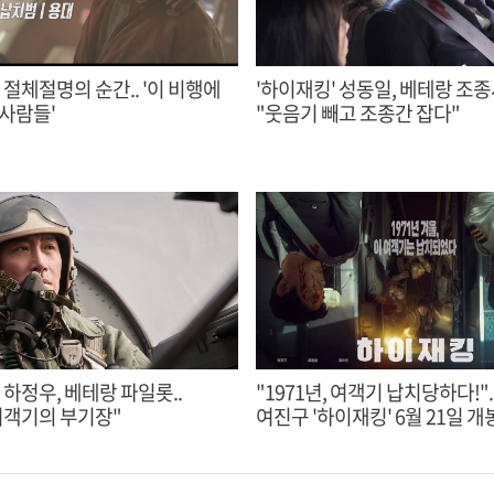
 절체절명의 순간.. '이 비행에
'하이재킹' 성동일, 베테랑 조종사
 사람들'
"웃음기 빼고 조종간 잡다"
 하정우, 베테랑 파일롯..
"1971년, 여객기 납치당하다!".
여객기의 부기장"
여진구 '하이재킹' 6월 21일 개