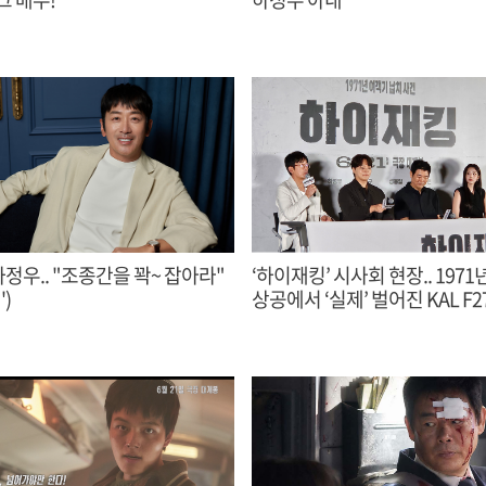
하정우.. "조종간을 꽉~ 잡아라"
‘하이재킹’ 시사회 현장.. 1971년 강원도
)
상공에서 ‘실제’ 벌어진 KAL F2
항공납치사건 극화