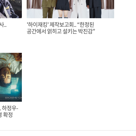
..
'하이재킹' 제작보고회.. “한정된
공간에서 얽히고 설키는 박진감”
. 하정우-
봉 확정