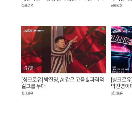
무대
싱크로유
싱크로유
[싱크로유] 박진영, AI 같은 고음 & 파격적
[싱크로유
걸그룹 무대
박진영이다
초토화된 
싱크로유
싱크로유