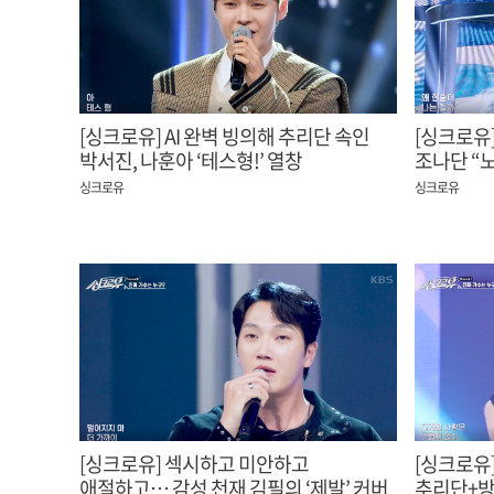
[싱크로유] AI 완벽 빙의해 추리단 속인
[싱크로유
박서진, 나훈아 ‘테스형!’ 열창
조나단 “
싱크로유
싱크로유
[싱크로유] 섹시하고 미안하고
[싱크로유]
애절하고… 감성 천재 김필의 ‘제발’ 커버
추리단+방