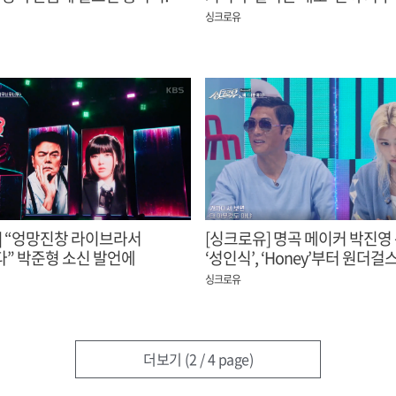
카리나
싱크로유
] “엉망진창 라이브라서
[싱크로유] 명곡 메이커 박진영 
” 박준형 소신 발언에
‘성인식’, ‘Honey’부터 원더걸스,
녹화장
히트곡 대방출~★
싱크로유
더보기
(2 / 4 page)