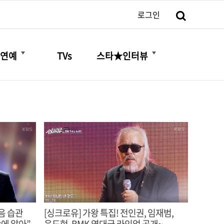
검색
로그인
더보기
더보기
연예
TVs
스타★인터뷰
음 습관
[싱크로유] 가왕 특집! 전인권, 임재범,
만에 알아”
윤도현, BMK 역대급 라인업 공개~