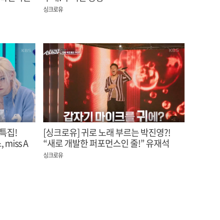
싱크로유
특집!
[싱크로유] 귀로 노래 부르는 박진영?!
 miss A
“새로 개발한 퍼포먼스인 줄!” 유재석
감탄
싱크로유