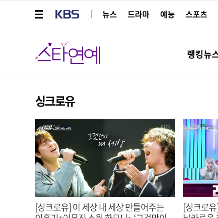
메뉴 열기
KBS
뉴스
드라마
예능
스포츠
스타연예
랭킹뉴
싱크로유
[싱크로유] 이 세상 내 세상 만들어주는
[싱크로유
이홍기+이무진 스윗 하모니~ ‘그것만이
날카로운 