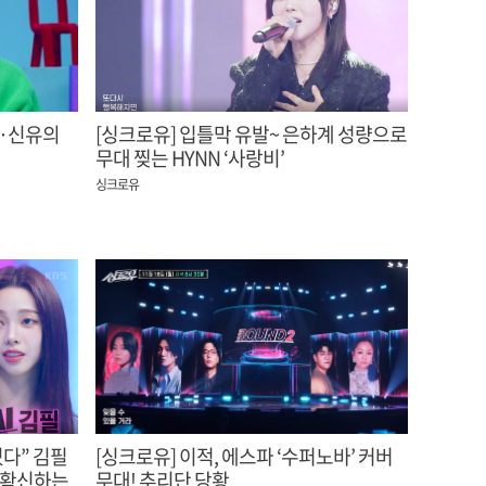
규·신유의
[싱크로유] 입틀막 유발~ 은하계 성량으로
무대 찢는 HYNN ‘사랑비’
싱크로유
꼈다” 김필
[싱크로유] 이적, 에스파 ‘수퍼노바’ 커버
수 확신하는
무대! 추리단 당황