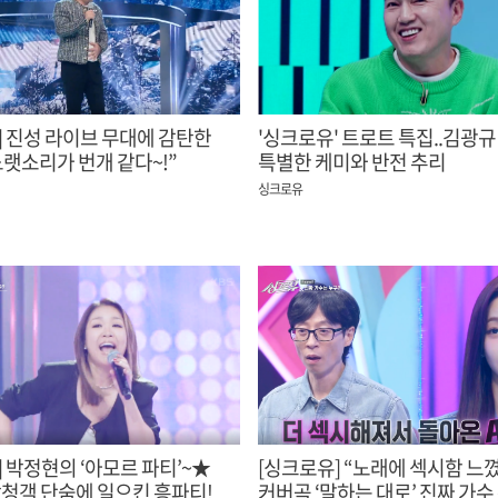
] 진성 라이브 무대에 감탄한
'싱크로유' 트로트 특집..김광
노랫소리가 번개 같다~!”
특별한 케미와 반전 추리
싱크로유
 박정현의 ‘아모르 파티’~★
[싱크로유] “노래에 섹시함 느
청객 단숨에 일으킨 흥파티!
커버곡 ‘말하는 대로’ 진짜 가