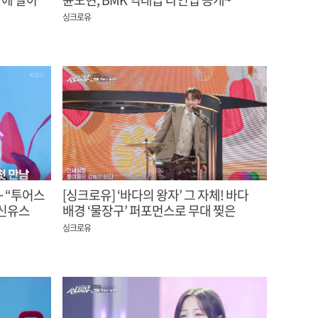
싱크로유
~ “투어스
[싱크로유] ‘바다의 왕자’ 그 자체! 바다
 신유스
배경 ‘물장구’ 퍼포먼스로 무대 찢은
박서진
싱크로유