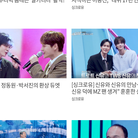
이홍기도 깜놀!
싱크로유
[싱크로유] 신유와 신유의 만남
' 정동원·박서진의 환상 듀엣
신유 덕에 MZ 팬 생겨” 훈훈한
투샷!
싱크로유