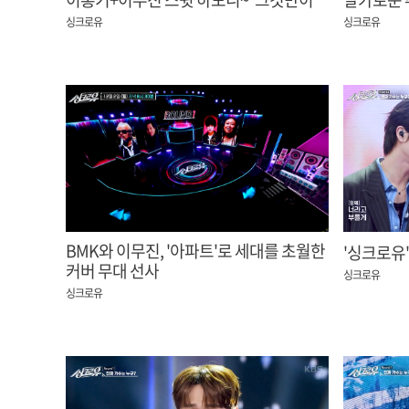
내 세상’
싱크로유
싱크로유
BMK와 이무진, '아파트'로 세대를 초월한
'싱크로유
커버 무대 선사
싱크로유
싱크로유