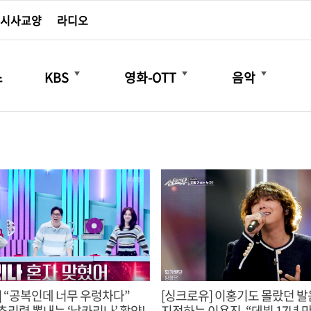
시사교양
라디오
더보기
더보기
더보기
스
KBS
영화-OTT
음악
] “공복인데 너무 우렁차다”
[싱크로유] 이홍기도 몰랐던 발
추리력 뽐내는 ‘날카리나’ 활약!
지적하는 이용진, “데뷔 17년 