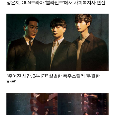
정은지, OCN드라마 '블라인드'에서 사회복지사 변신
"주어진 시간, 24시간" 살벌한 폭주스릴러 '우월한
하루'