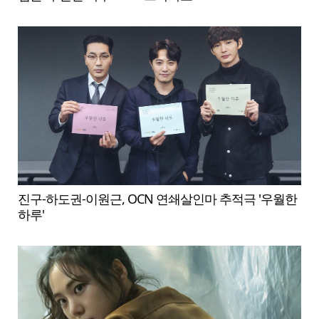
진구-하도권-이원근, OCN 연쇄살인마 추적극 '우월한
하루'