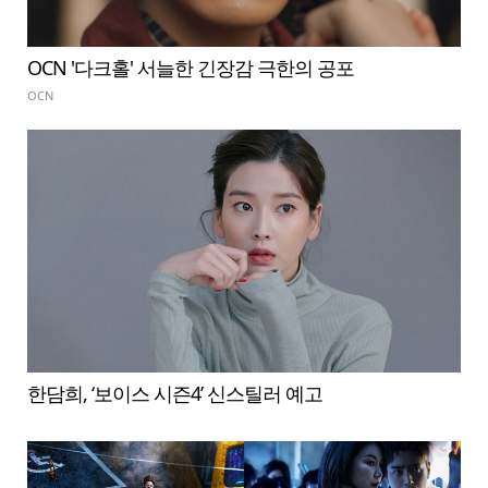
OCN '다크홀' 서늘한 긴장감 극한의 공포
OCN
한담희, ‘보이스 시즌4’ 신스틸러 예고