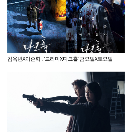
김옥빈X이준혁 , '드라마X다크홀’ 금요일X토요일