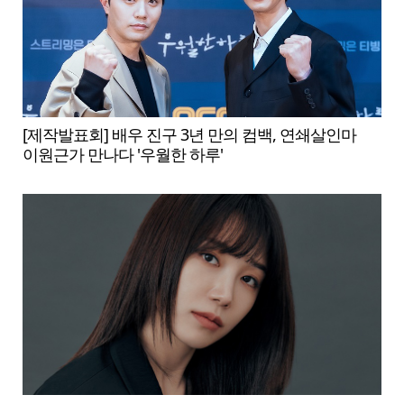
[제작발표회] 배우 진구 3년 만의 컴백, 연쇄살인마
이원근가 만나다 '우월한 하루'