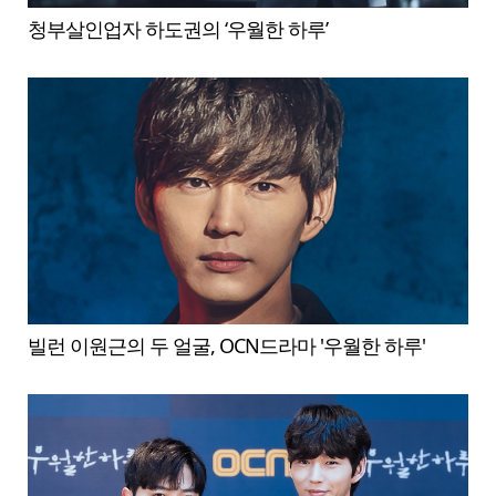
청부살인업자 하도권의 ‘우월한 하루’
빌런 이원근의 두 얼굴, OCN드라마 '우월한 하루'