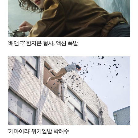
‘배앤크’ 한지은 형사, 액션 폭발
‘키마이라’ 위기일발 박해수