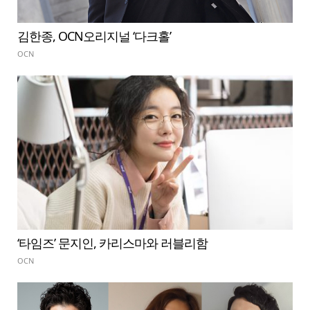
김한종, OCN오리지널 ‘다크홀’
OCN
‘타임즈’ 문지인, 카리스마와 러블리함
OCN