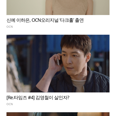
신예 이하은, OCN오리지널 ‘다크홀’ 출연
OCN
[Re.타임즈 #4] 김영철이 살인자?
OCN