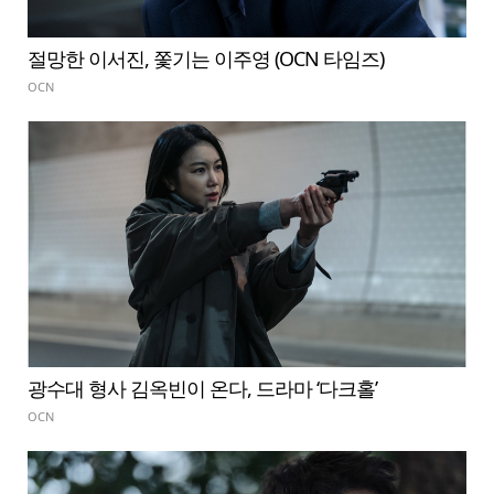
절망한 이서진, 쫓기는 이주영 (OCN 타임즈)
OCN
광수대 형사 김옥빈이 온다, 드라마 ‘다크홀’
OCN