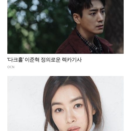
‘다크홀’ 이준혁 정의로운 렉카기사
OCN