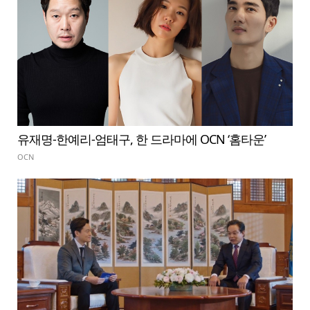
유재명-한예리-엄태구, 한 드라마에 OCN ‘홈타운’
OCN