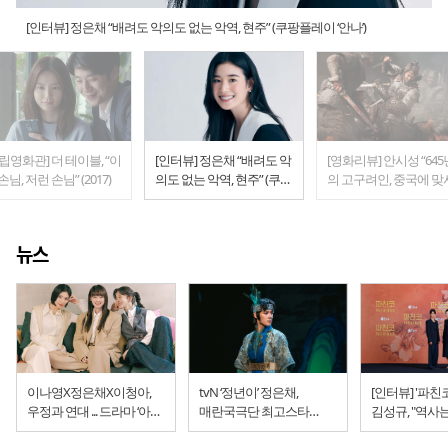
[인터뷰] 정은채 “배려도 악의도 없는 악역, 현주” (쿠팡플레이 ‘안나’)
립영화관] 더 테이블, “이
[인터뷰] 정은채 “배려도 악
[영화리뷰] 안시성 “645
손님, 저런 손님” (2017)
의도 없는 악역, 현주” (쿠팡
의 고구려인, 중국에 맞
플레이 ‘안나’)
다”
뉴스
이나영X정은채X이청아,
tvN ‘정년이’ 정은채,
[인터뷰] '파친코' 정은채-
우정과 연대 ... 드라마 ‘아너
매란국극단 최고스타
김성규, "역사
: 그녀들의 법정’
문옥경
인간은 단련된