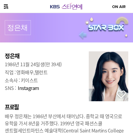
SNS 공유하기
메뉴 열기
정은채
프로필
출생
:
정은채
1986년 11월 24일생(만 39세)
직업 :
영화배우,탤런트
소속사 :
키이스트
SNS :
Instagram
프로필
배우 정은채는 1986년 부산에서 태어났다. 중학교 때 영국으로
유학을 가서 8년을 거주했다. 1999년 영국 패션스쿨
센트럴세인트마틴스 예술대학(Central Saint Martins College