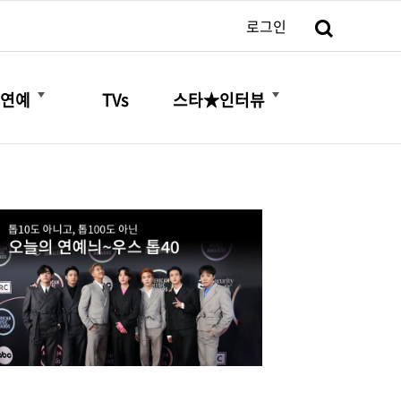
검색
로그인
더보기
더보기
연예
TVs
스타★인터뷰