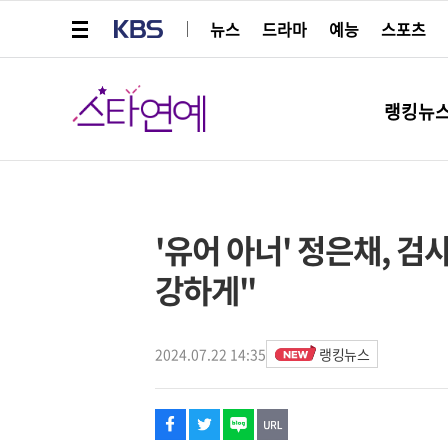
메뉴 열기
KBS
뉴스
드라마
예능
스포츠
스타연예
랭킹뉴
페이스북
트위터
네이버
URL복사
글씨 작게보기
글씨 크게보기
해시태그
스타박스
'유어 아너' 정은채, 검
강하게"
2024.07.22 14:35
랭킹뉴스