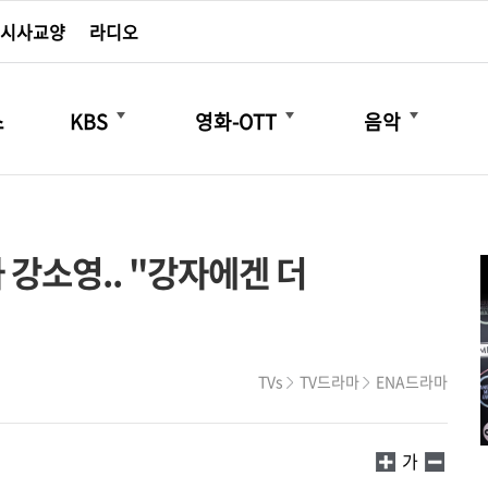
시사교양
라디오
더보기
더보기
더보기
스
KBS
영화-OTT
음악
사 강소영.. "강자에겐 더
TVs
TV드라마
ENA드라마
가