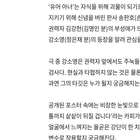
‘유어 아너’는 자식을 위해 괴물이 되기
지키기 위해 신념을 버린 판사 송판호(
권력자 김강헌(김명민 분)의 부성애가 
강소영(정은채 분)의 등장을 알려 관심
극 중 강소영은 권력자 앞에서도 주눅들
검사다. 현실과 타협하지 않는 것은 물
과연 그의 타깃은 누가 될지 궁금해지는
공개된 포스터 속에는 비장한 눈빛으로 
톨까지 샅샅이 뒤질 겁니다’라는 카피가
얼굴에서 느껴지는 올곧은 강단이 한 치
변수로 작용할지 궁금해진다.