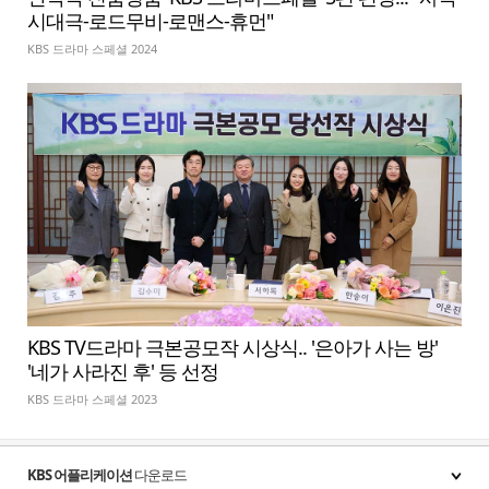
시대극-로드무비-로맨스-휴먼"
KBS 드라마 스페셜 2024
KBS TV드라마 극본공모작 시상식.. '은아가 사는 방'
'네가 사라진 후' 등 선정
KBS 드라마 스페셜 2023
KBS 어플리케이션
다운로드