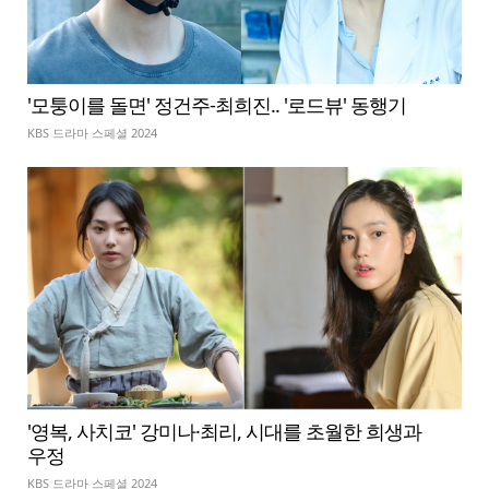
'모퉁이를 돌면' 정건주-최희진.. '로드뷰' 동행기
KBS 드라마 스페셜 2024
'영복, 사치코' 강미나·최리, 시대를 초월한 희생과
우정
KBS 드라마 스페셜 2024