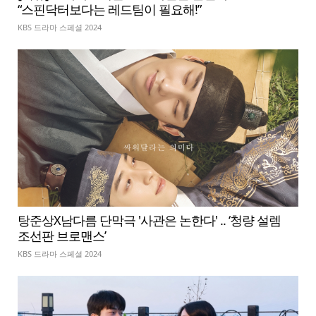
“스핀닥터보다는 레드팀이 필요해!”
KBS 드라마 스페셜 2024
탕준상X남다름 단막극 '사관은 논한다' .. ‘청량 설렘
조선판 브로맨스’
KBS 드라마 스페셜 2024