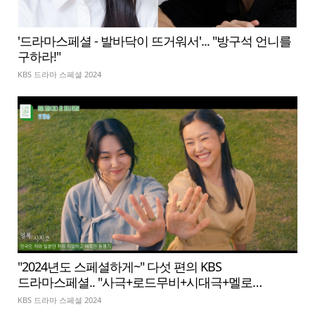
'드라마스페셜 - 발바닥이 뜨거워서'... "방구석 언니를
구하라!"
KBS 드라마 스페셜 2024
"2024년도 스페셜하게~" 다섯 편의 KBS
드라마스페셜.. "사극+로드무비+시대극+멜로
+휴먼까지"
KBS 드라마 스페셜 2024