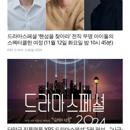
드라마스페셜 '핸섬을 찾아라' 전직 무명 아이돌의
스펙터클한 여정 (11월 12일 화요일 밤 10시 45분)
KBS 드라마 스페셜 2024
단막극 진품명품 'KBS 드라마스페셜' 5편 편성... "사극-