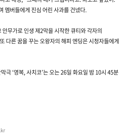
며 멤버들에게 진심 어린 사과를 건넸다.
고 안무가로 인생 제2막을 시작한 큐티와 각자의
또 다른 꿈을 꾸는 오왕자의 해피 엔딩은 시청자들에게
단막극 ‘영복, 사치코’는 오는 26일 화요일 밤 10시 45분
kr