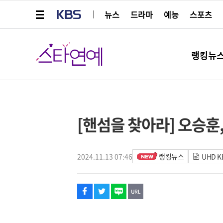
메뉴 열기
KBS
뉴스
드라마
예능
스포츠
스타연예
랭킹뉴
페이스북
트위터
네이버
URL복사
글씨 작게보기
글씨 크게보기
해시태그
[핸섬을 찾아라] 오승훈,
2024.11.13 07:46
랭킹뉴스
UHD 