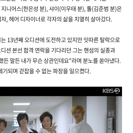
지니어스(한은성 분), 샤이(이우태 분), 톨(김준범 분)은
업자, 헤어 디자이너로 각자의 삶을 치열히 살아갔다.
티는 13년째 오디션에 도전하고 있지만 잇따른 탈락으로
 오디션 본선 합격 연락을 기다리던 그는 핸섬의 실종과
 했든 말든 내가 무슨 상관인데요”라며 분노를 쏟아냈다.
제기되며 걷잡을 수 없는 파장을 일으켰다.