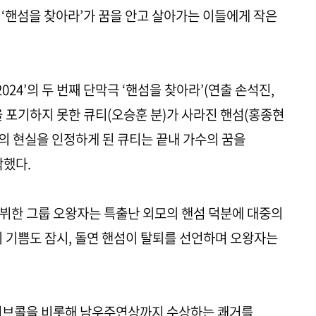
극 ‘핸섬을 찾아라’가 꿈을 안고 살아가는 이들에게 작은
 2024’의 두 번째 단막극 ‘핸섬을 찾아라’(연출 손석진,
을 포기하지 못한 큐티(오승훈 분)가 사라진 핸섬(홍종현
신의 현실을 인정하게 된 큐티는 끝내 가수의 꿈을
작했다.
뷔한 그룹 오왕자는 특출난 외모의 핸섬 덕분에 대중의
의 기쁨도 잠시, 돌연 핸섬이 탈퇴를 선언하며 오왕자는
 러브콜을 비롯해 남우주연상까지 수상하는 쾌거를