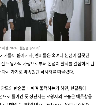
스페셜 2024 - 핸섬을 찾아라’
 기사들이 쏟아지자, 멤버들은 혹여나 핸섬이 잘못된
 전 오왕자의 사장으로부터 핸섬이 탈퇴를 결심하게 된
과 다시 가기로 약속했던 낚시터를 떠올렸다.
 안도의 한숨을 내쉬며 울컥하는가 하면, 한달음에
년 전으로 돌아간 듯 장난치는 오왕자의 모습은 애틋함을
다고 해명, “그때의 내가 그립더라고. 와보고 싶었어.