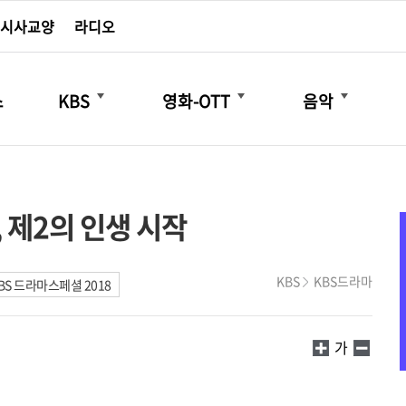
시사교양
라디오
더보기
더보기
더보기
스
KBS
영화-OTT
음악
 제2의 인생 시작
KBS
KBS드라마
KBS 드라마스페셜 2018
가