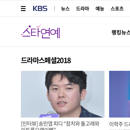
메뉴 열기
KBS
뉴스
드라마
예능
스포츠
스타연예
랭킹뉴
드라마스페셜2018
[인터뷰] 송민엽 피디 “참치와 돌고래와
이학주 드
이토록오랜이별”