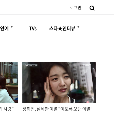
검색
로그인
더보기
더보기
연예
TVs
스타★인터뷰
의 사랑”
장희진, 섬세한 이별 “이토록 오랜 이별”