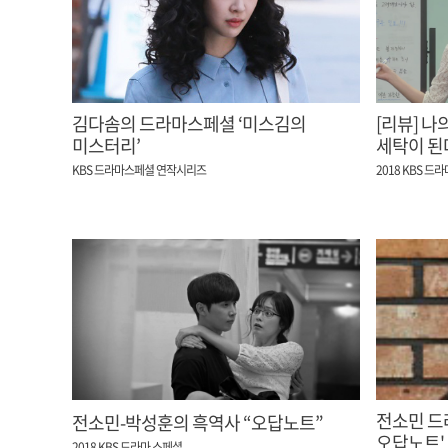
김다솜의 드라마스페셜 ‘미스김의
[리뷰] 나
미스터리’
세탁이 된다
KBS 드라마스페셜 연작시리즈
2018 KBS 드
전소민 드
전소민-박성훈의 흑역사 “오답노트”
오답노트'
2018 KBS 드라마 스페셜