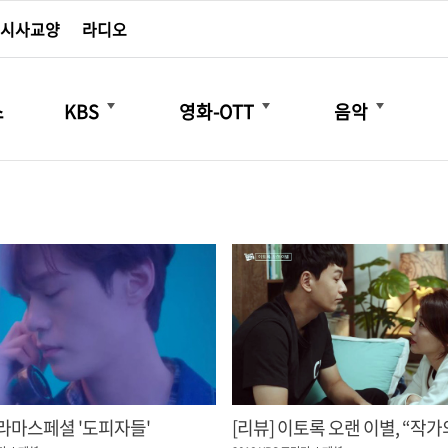
시사교양
라디오
더보기
더보기
더보기
스
KBS
영화-OTT
음악
라마스페셜 '도피자들'
[리뷰] 이토록 오랜 이별, “작가