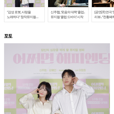
"감성 로봇, 사랑을
신주협, ‘웃음의 대학’ 졸업..
[공연評] 연극 
노래하다" 창작뮤지컬
뮤지컬 ‘클럽 드바이’ 시작
리뷰.. “천황
'어쩌면 해피엔딩' 영화로
관객 웃기기”
태어나다 (시사회 현장)
포토