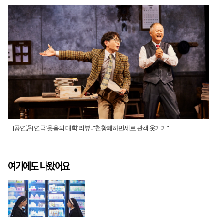
[공연評] 연극 ‘웃음의 대학’ 리뷰.. “천황폐하만세로 관객 웃기기”
여기에도 나왔어요