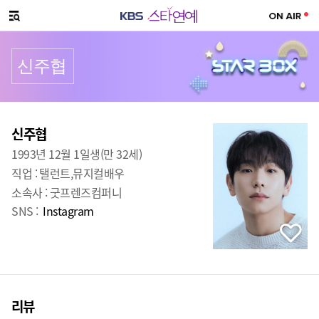
SNS 공유하기
메뉴 열기
신주협
프로필
출생
:
신주협
1993년 12월 1일생(만 32세)
직업 :
탤런트,뮤지컬배우
소속사 :
굿프렌즈컴퍼니
SNS :
Instagram
리뷰