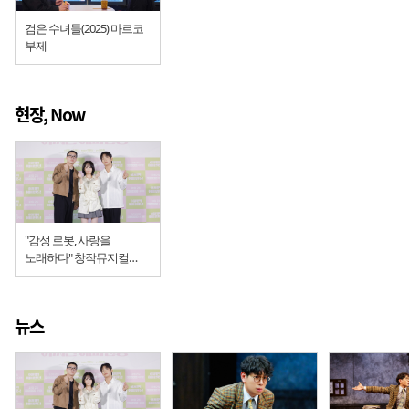
검은 수녀들(2025) 마르코
부제
현장, Now
"감성 로봇, 사랑을
노래하다" 창작뮤지컬
'어쩌면 해피엔딩' 영화로
태어나다 (시사회 현장)
뉴스