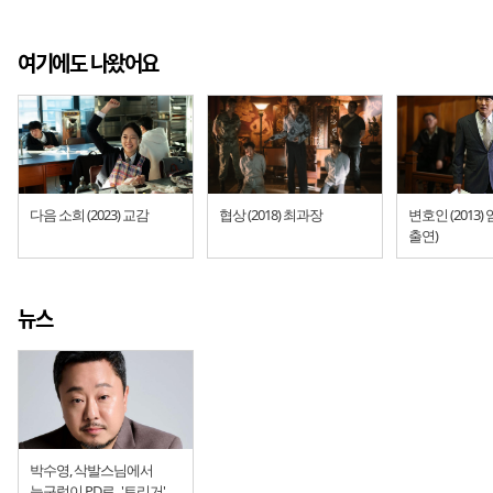
여기에도 나왔어요
다음 소희 (2023) 교감
협상 (2018) 최과장
변호인 (2013)
출연)
뉴스
박수영, 삭발스님에서
능구렁이 PD로.. '트리거'