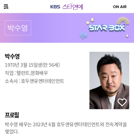
SNS 공유하기
메뉴 열기
박수영
프로필
출생
:
박수영
1970년 3월 15일생(만 56세)
직업 :
탤런트,영화배우
소속사 :
호두앤유엔터테인먼트
프로필
박수영 배우는 2023년 6월 호두앤유엔터테인먼트와 전속계약을
맺었다.