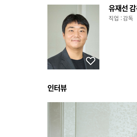
유재선 감
직업 :
감독
인터뷰