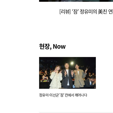
현장, Now
정유미-이선균 '잠' 칸에서 깨어나다