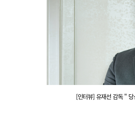
 ‘잠’)
[인터뷰] 유재선 감독 " 당