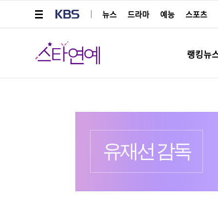
메뉴 열기
KBS
뉴스
드라마
예능
스포츠
스타연예
랭킹뉴
프로필
유재선 감독
더보기
유재선 감독