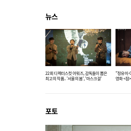
뉴스
22회 디렉터스컷 어워즈, 감독들이 뽑은
"정유미-
최고의 작품.. '서울의 봄', '마스크걸'​
영화 <잠
포토