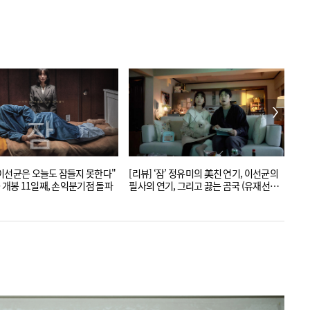
이선균은 오늘도 잠들지 못한다"
[리뷰] ‘잠’ 정유미의 美친 연기, 이선균의
[인터뷰
> 개봉 11일째, 손익분기점 돌파
필사의 연기, 그리고 끓는 곰국 (유재선
사람
감독)