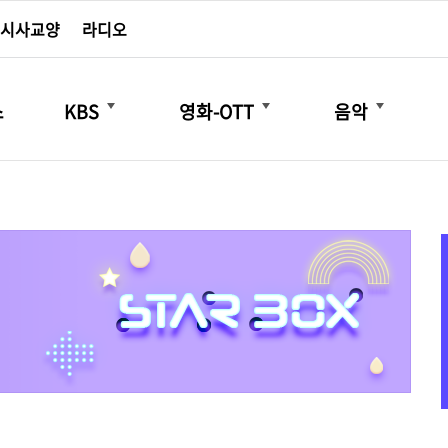
시사교양
라디오
더보기
더보기
더보기
스
KBS
영화-OTT
음악