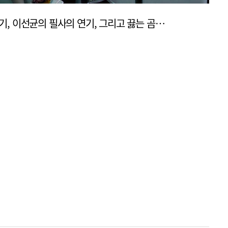
[리뷰] ‘잠’ 정유미의 美친 연기, 이선균의 필사의 연기, 그리고 끓는 곰국 (유재선 감독)