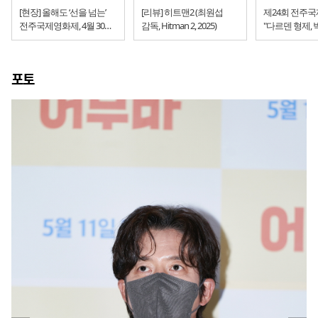
[현장] 올해도 ‘선을 넘는’
[리뷰] 히트맨2 (최원섭
제24회 전주국
전주국제영화제, 4월 30일
감독, Hitman 2, 2025)
"다르덴 형제,
개막
폐막작, 그리고
위원장"
포토