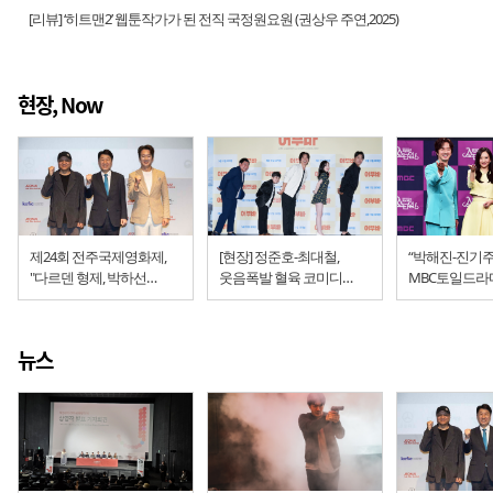
[리뷰] ‘히트맨2’ 웹툰작가가 된 전직 국정원요원 (권상우 주연,2025)
현장, Now
제24회 전주국제영화제,
[현장] 정준호-최대철,
“박해진-진기주
"다르덴 형제, 박하선
웃음폭발 혈육 코미디
MBC토일드라마
폐막작, 그리고 정준호
'어부바'
쇼타임!’ 제작
위원장"
뉴스