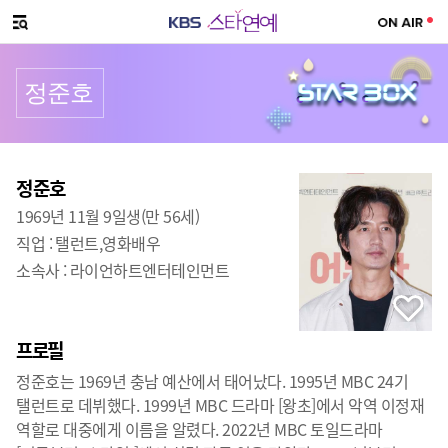
SNS 공유하기
메뉴 열기
정준호
프로필
출생
:
정준호
1969년 11월 9일생(만 56세)
직업 :
탤런트,영화배우
소속사 :
라이언하트엔터테인먼트
프로필
정준호는 1969년 충남 예산에서 태어났다. 1995년 MBC 24기
탤런트로 데뷔했다. 1999년 MBC 드라마 [왕초]에서 악역 이정재
역할로 대중에게 이름을 알렸다. 2022년 MBC 토일드라마