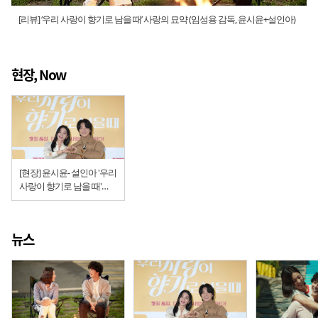
[리뷰] ‘우리 사랑이 향기로 남을 때’ 사랑의 묘약 (임성용 감독, 윤시윤+설인아)
현장, Now
[현장] 윤시윤- 설인아 '우리
사랑이 향기로 남을 때'
시사회 " ‘향수’로 향수를
일으키는 영화"
뉴스