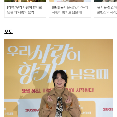
[리뷰] ‘우리 사랑이 향기로
[현장] 윤시윤- 설인아 '우리
’윤시윤-설인아
남을 때’ 사랑의 묘약
사랑이 향기로 남을 때'
로맨스의 시작,
(임성용 감독, 윤시윤
시사회 " ‘향수’로 향수를
사랑이 향기로 남을
+설인아)
일으키는 영화"
개봉
포토