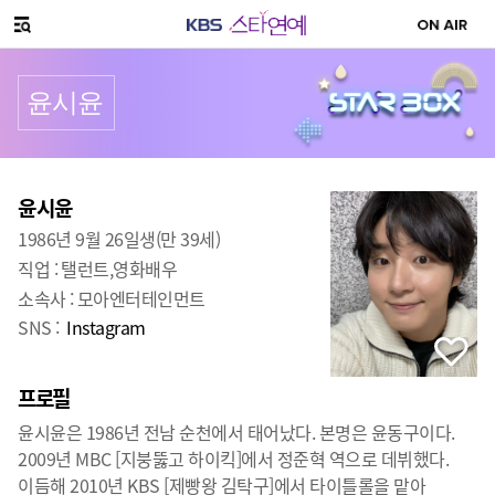
SNS 공유하기
메뉴 열기
윤시윤
프로필
출생
:
윤시윤
1986년 9월 26일생(만 39세)
직업 :
탤런트,영화배우
소속사 :
모아엔터테인먼트
SNS :
Instagram
프로필
윤시윤은 1986년 전남 순천에서 태어났다. 본명은 윤동구이다.
2009년 MBC [지붕뚫고 하이킥]에서 정준혁 역으로 데뷔했다.
이듬해 2010년 KBS [제빵왕 김탁구]에서 타이틀롤을 맡아