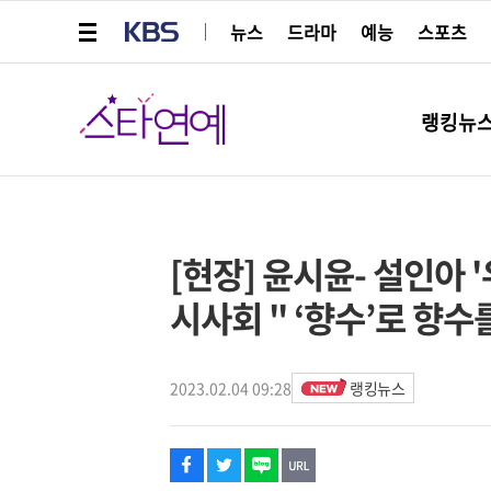
메뉴 열기
KBS
뉴스
드라마
예능
스포츠
스타연예
랭킹뉴
페이스북
트위터
네이버
URL복사
글씨 작게보기
글씨 크게보기
스타박스
[현장] 윤시윤- 설인아 
시사회 " ‘향수’로 향수
2023.02.04 09:28
랭킹뉴스