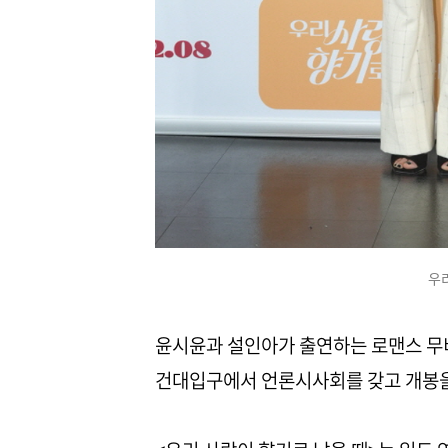
우
윤시윤과 설인아가 출연하는 로맨스 무비
건대입구에서 언론시사회를 갖고 개봉을