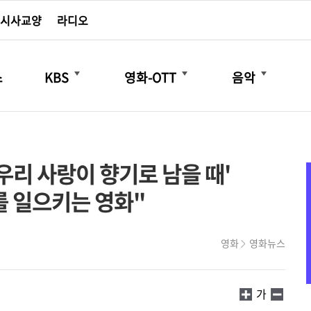
시사교양
라디오
더보기
더보기
더보기
스
KBS
영화-OTT
음악
'우리 사랑이 향기로 남을 때'
를 일으키는 영화"
영화
영화뉴스
가