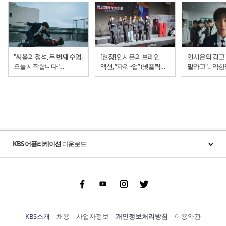
"싸움의 정석, 두 번째 수업..
[현장] 연시은의 브레인
연시은의 경고 
오늘 시작합니다"
액션, “파워~업” (넷플릭스
말라고"... '약한영웅 Class 2'
넷플릭스 '약한영웅 Class 2'
‘약한영웅2’)
넷플릭스 25일
KBS 어플리케이션
다운로드
Facebook
Youtube
Instgram
Twitter
KBS소개
채용
사업자정보
개인정보처리방침
이용약관