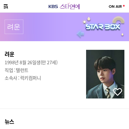
SNS 공유하기
메뉴 열기
려운
프로필
출생
:
려운
1998년 8월 26일생(만 27세)
직업 :
탤런트
소속사 :
럭키컴퍼니
뉴스