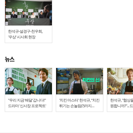
한석규-설경구-천우희,
'우상' 시사회 현장
뉴스
"우리 지금 ‘배달’ 갑니다!"
'치킨 마스터' 한석규, “치킨
한석규, "협상
드라마 '신사장 프로젝트'
튀기는 손놀림(?)까지
원합니까?"...
맞춰갔다”
'신사장 프로젝