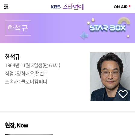
SNS 공유하기
메뉴 열기
한석규
프로필
출생
:
한석규
1964년 11월 3일생(만 61세)
직업 :
영화배우,탤런트
소속사 :
클로버컴퍼니
현장, Now