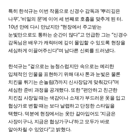
특히 한석규는 이번 작품으로 신경수 감독과 ‘뿌리깊은
나무’, ‘비밀의 문’에 이어 세 번째로 호흡을 맞추게 된 터.
10년 만에 다시 만났지만 “현장에서 주고받는
눈빛만으로도 통하는 순간이 많다”고 언급한 그는 “신경수
감독님은 배우가 캐릭터에 깊이 몰입할 수 있도록 현장을
세심하게 이끌어주신다”며 남다른 신뢰를 드러냈다.
한석규는 “겉으로는 능청스럽지만 속으로는 예리한
입체적인 인물을 표현하기 위해 대사 톤과 눈빛은 물론
치킨을 튀기는 손놀림(?)까지 신사장답게 맞춰갔다”며
세심한 준비 과정을 공개했다. 또한 “편안하고 친근한
치킨집 사장일 때는 색감이나 소재가 부드러운 옷을 입고
협상가로 변할 때는 보다 날렵하고 단정한 스타일을
택했다. 덕분에 현장에서는 옷만 갈아입어도 ‘지금은
사장이구나, 지금은 협상가구나’하고 모두가 바로
알아차릴 수 있었다”고 밝혔다.