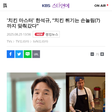
SNS 공유하기
해시태그
메뉴 열기
페이스북
트위터
네이버
URL복사
글씨 작게보기
글씨 크게보기
'치킨 마스터' 한석규, “치킨 튀기는 손놀림(?)
까지 맞춰갔다”
2025.08.25 13:56
랭킹뉴스
TVs
TV드라마
tvN드라마
가