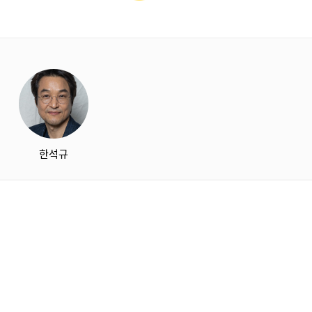
starbox
한석규