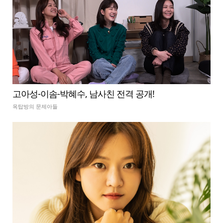
고아성-이솜-박혜수, 남사친 전격 공개!
옥탑방의 문제아들