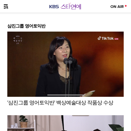
SNS 공유하기
메뉴 열기
삼진그룹 영어토익반
'삼진그룹 영어토익반' 백상예술대상 작품상 수상