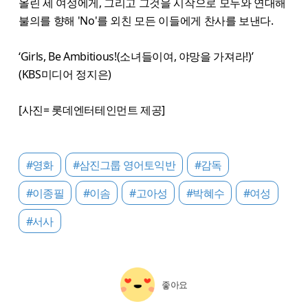
올린 세 여성에게, 그리고 그것을 시작으로 모두와 연대해
불의를 향해 'No'를 외친 모든 이들에게 찬사를 보낸다.
‘Girls, Be Ambitious!(소녀들이여, 야망을 가져라!)’
(KBS미디어 정지은)
[사진= 롯데엔터테인먼트 제공]
#영화
#삼진그룹 영어토익반
#감독
#이종필
#이솜
#고아성
#박혜수
#여성
#서사
좋아요