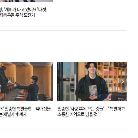
빙, ‘개미가 타고 있어요’ 다섯
좌충우돌 주식 도전기
X' 홍종현 특별출연... 백아진을
홍종현 ‘사랑 후에 오는 것들’... "특별하고
쿠팡
는 재벌가 후계자
소중한 기억으로 남을 것”
제작