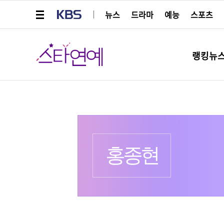
메뉴 열기
KBS
뉴스
드라마
예능
스포츠
스타연예
랭킹뉴
프로필
출생 :
홍종현