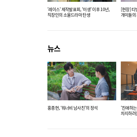
'레이스' 제작발표회, '미생' 이후 10년,
[현장] 티
직장인의 소울드라마 탄생
개미들의 
뉴스
홍종현, ‘워너비 남사친’의 정석
'친애하는 
차지하려