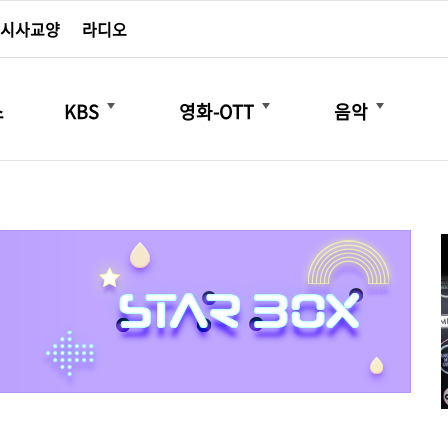
시사교양
라디오
더보기
더보기
더보기
스
KBS
영화-OTT
음악