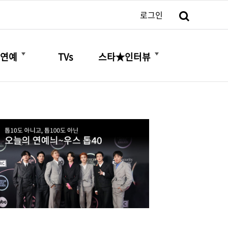
검색
로그인
더보기
더보기
연예
TVs
스타★인터뷰