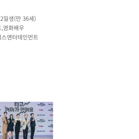
 2일생(만 36세)
트,영화배우
제스엔터테인먼트