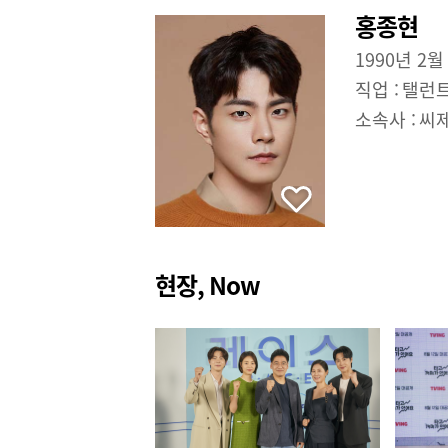
홍종현
1990년 2월
직업 :
탤런
소속사 :
씨
현장, Now