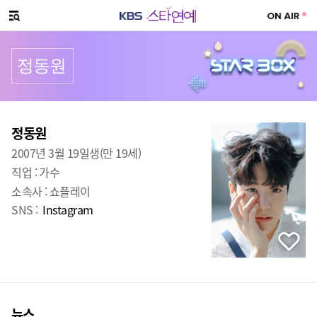
SNS 공유하기
메뉴 열기
정동원
프로필
출생
:
정동원
2007년 3월 19일생(만 19세)
직업 :
가수
소속사 :
쇼플레이
SNS :
Instagram
뉴스