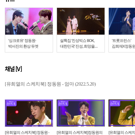
'싱크로유' 정동원·
설특집 ‘진성빅쇼 BOK,
'트롯프린스'
박서진의 환상 듀엣
대한민국’ 진성, 희망을
김희재X정동원 '국가
전하다... “괜찮아, 잘될 거야
부른다' 형제
긍정의 메시지 담아”
채널 [V]
[유희열의 스케치북] 정동원 - 엄마 (2022.5.20)
[유희열의 스케치북] 정동원 -
[유희열의 스케치북]정동원의
[유희열의 스케치북