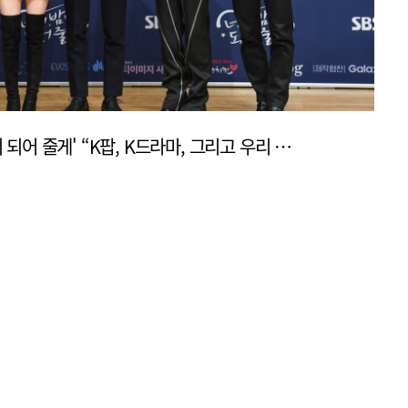
[제작발표회] SBS '너의 밤이 되어 줄게' “K팝, K드라마, 그리고 우리 이야기”