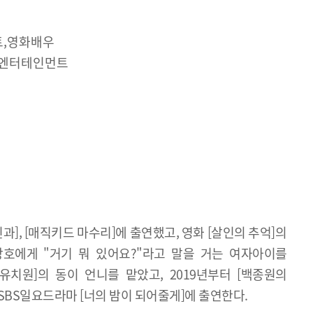
트,영화배우
&엔터테인먼트
], [매직키드 마수리]에 출연했고, 영화 [살인의 추억]의
호에게 "거기 뭐 있어요?"라고 말을 거는 여자아이를
 유치원]의 동이 언니를 맡았고, 2019년부터 [백종원의
년 SBS일요드라마 [너의 밤이 되어줄게]에 출연한다.