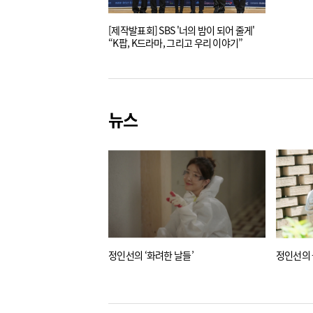
[제작발표회] SBS '너의 밤이 되어 줄게'
“K팝, K드라마, 그리고 우리 이야기”
뉴스
정인선의 ‘화려한 날들’
정인선의 