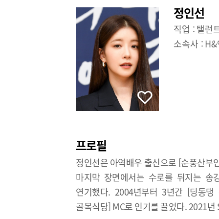
정인선
직업 :
탤런
소속사 :
H
프로필
정인선은 아역배우 출신으로 [순풍산부인과
마지막 장면에서는 수로를 뒤지는 송강
연기했다. 2004년부터 3년간 [딩동댕
골목식당] MC로 인기를 끌었다. 2021