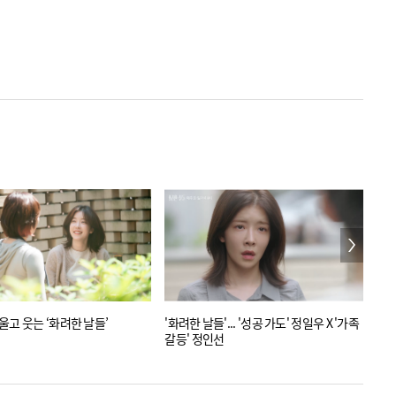
울고 웃는 ‘화려한 날들’
'화려한 날들'... '성공 가도' 정일우 X '가족
정인
갈등' 정인선
친