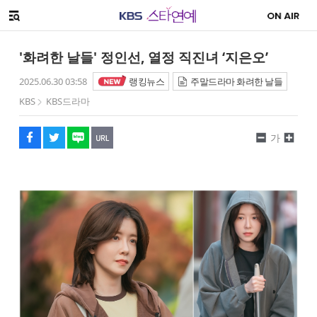
SNS 공유하기
메뉴 열기
페이스북
트위터
네이버
URL복사
글씨 작게보기
글씨 크게보기
'화려한 날들' 정인선, 열정 직진녀 ‘지은오’
2025.06.30 03:58
랭킹뉴스
주말드라마 화려한 날들
KBS
KBS드라마
가