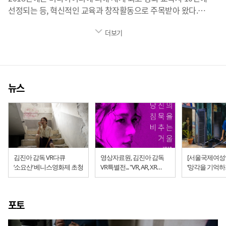
선정되는 등, 혁신적인 교육과 창작활동으로 주목받아 왔다.
감독의 VR 전작인 <동두천>은 2017년 베니스, 테살로니키,
더보기
보고타 영화제 등 유수의 영화제에서 최우수작품상을 휩쓸었다.
김진아 감독이 연출한 장편 상업영화로는 하정우와 베라 파미가
주연한 최초의 한미합작 영화 <두번째 사랑>, 양자경, 헨리 주연의
한중 합작 영화 <파이널 레시피>등이 있다.
뉴스
김진아 감독 VR다큐
영상자료원, 김진아 감독
[서울국제여성
‘소요산’ 베니스영화제 초청
VR특별전... "VR, AR, XR
‘망각을 기억하
형태의 몰입형 매체를 통해
VR 특별전' 개
사회적 이슈 재현"
포토