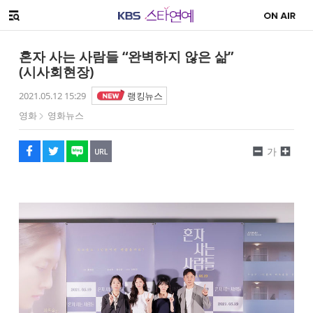
SNS 공유하기
해시태그
메뉴 열기
페이스북
트위터
네이버
URL복사
글씨 작게보기
글씨 크게보기
혼자 사는 사람들 “완벽하지 않은 삶”
(시사회현장)
2021.05.12 15:29
랭킹뉴스
영화
영화뉴스
가