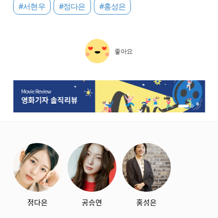
#서현우
#정다은
#홍성은
좋아요
1번 배너 보기
2번 배너 보기
starbox
정다은
공승연
홍성은