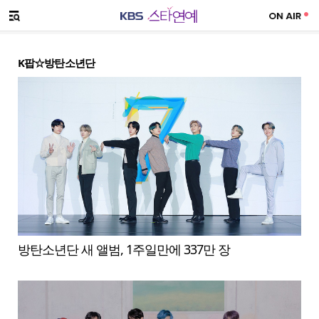
SNS 공유하기
메뉴 열기
K팝☆방탄소년단
방탄소년단 새 앨범, 1주일만에 337만 장