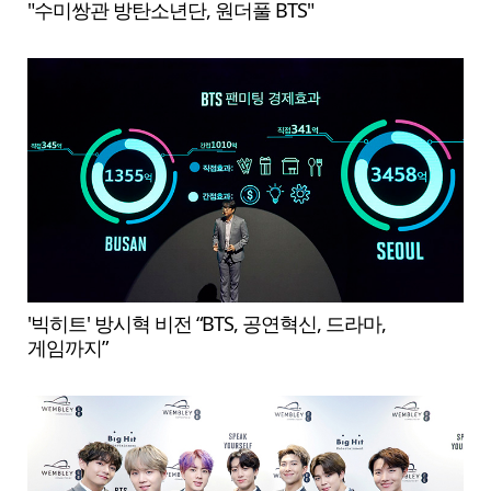
"수미쌍관 방탄소년단, 원더풀 BTS"
'빅히트' 방시혁 비전 “BTS, 공연혁신, 드라마,
게임까지”