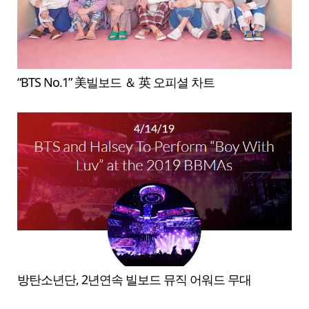
“BTS No.1” 美빌보드 ＆ 英 오피셜 차트
방탄소년단, 2년연속 빌보드 뮤직 어워드 무대