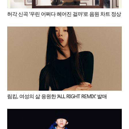
허각 신곡 '우린 어쩌다 헤어진 걸까'로 음원 차트 정상
림킴, 여성의 삶 응원한 ‘ALL RIGHT REMIX’ 발매