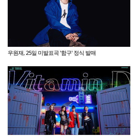
우원재, 25일 미발표곡 '함구' 정식 발매