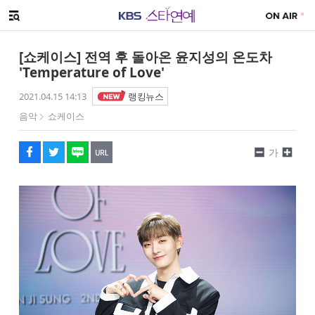
SNS 공유하기
해시태그
메뉴 열기
페이스북
트위터
네이버
URL복사
글씨 작게보기
글씨 크게보기
[쇼케이스] 전역 후 돌아온 윤지성의 온도차
'Temperature of Love'
2021.04.15 14:13
랭킹뉴스
음악
쇼케이스
가