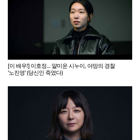
[이 배우!] 이호정... 얄미운 시누이, 야망의 경찰
'노진영' (당신인 죽였다)