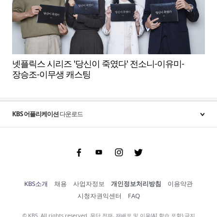
넷플릭스 시리즈 '당신이 죽였다' 전소니-이유미-
장승조-이무생 캐스팅
KBS 어플리케이션
다운로드
Facebook
Youtube
Instgram
Twitter
KBS소개
채용
사업자정보
개인정보처리방침
이용약관
시청자권익센터
FAQ
© KBS. All rights reserved. 무단 전재, 재배포 및 이용(AI 학습 포함) 금지