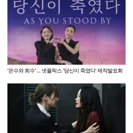
'은수와 희수' ... 넷플릭스 '당신이 죽였다' 제작발표회