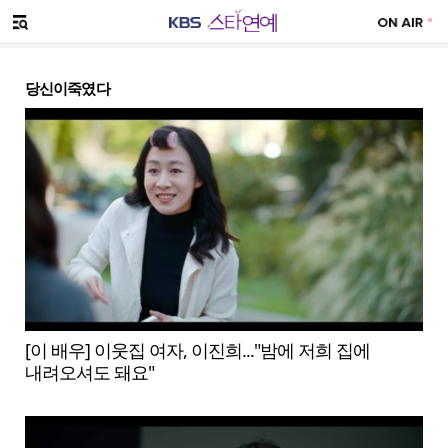
SNS 공유하기
메뉴 열기
당신이죽였다
[이 배우] 이웃집 여자, 이진희..."밤에 저희 집에
내려오셔도 돼요"