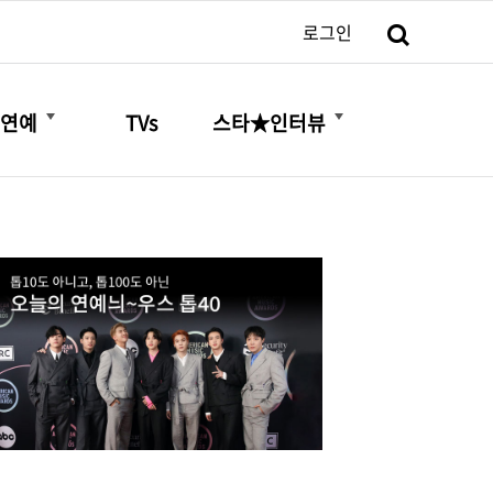
검색
로그인
더보기
더보기
연예
TVs
스타★인터뷰