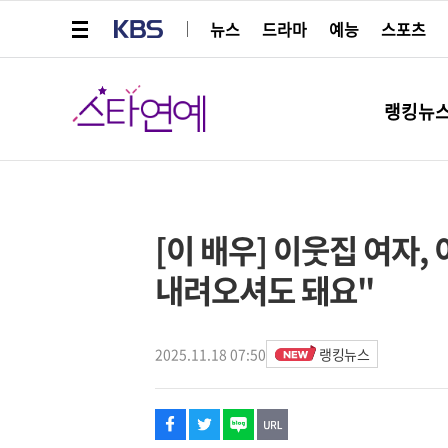
메뉴 열기
KBS
뉴스
드라마
예능
스포츠
스타연예
랭킹뉴
페이스북
트위터
네이버
URL복사
글씨 작게보기
글씨 크게보기
해시태그
[이 배우] 이웃집 여자,
내려오셔도 돼요"
2025.11.18 07:50
랭킹뉴스