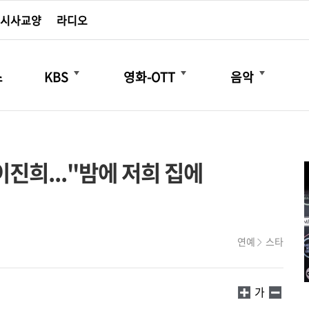
시사교양
라디오
더보기
더보기
더보기
스
KBS
영화-OTT
음악
 이진희..."밤에 저희 집에
연예
스타
가