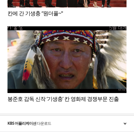
칸에 간 기생충 “원더풀~"
봉준호 감독 신작 ‘기생충’ 칸 영화제 경쟁부문 진출
KBS 어플리케이션
다운로드