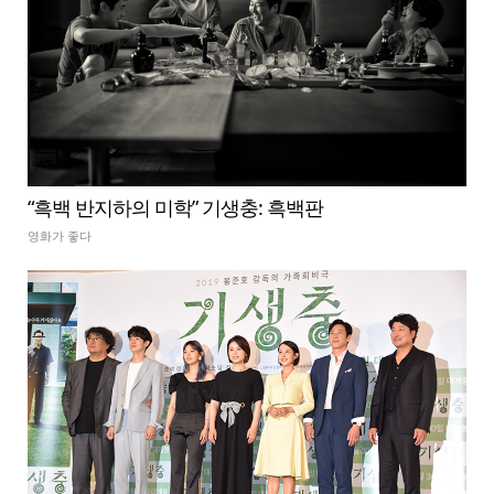
“흑백 반지하의 미학” 기생충: 흑백판
영화가 좋다