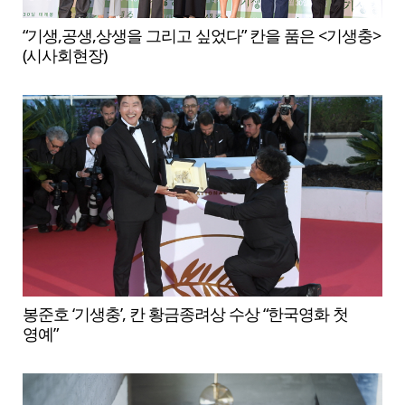
“기생,공생,상생을 그리고 싶었다” 칸을 품은 <기생충>
(시사회현장)
봉준호 ‘기생충’, 칸 황금종려상 수상 “한국영화 첫
영예”