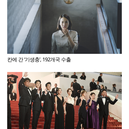
칸에 간 ‘기생충’, 192개국 수출