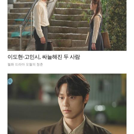
이도현-고민시, 싸늘해진 두 사람
월화 드라마 오월의 청춘