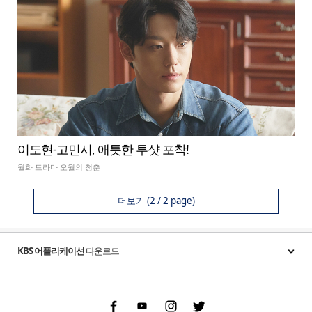
이도현-고민시, 애틋한 투샷 포착!
월화 드라마 오월의 청춘
더보기
(2 / 2 page)
KBS 어플리케이션
다운로드
Facebook
Youtube
Instgram
Twitter