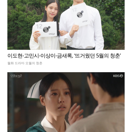
이도현-고민시-이상이-금새록, ‘뜨거웠던 5월의 청춘’
월화 드라마 오월의 청춘