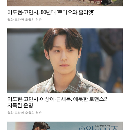
이도현-고민시, 80년대 ‘로미오와 줄리엣’
월화 드라마 오월의 청춘
이도현-고민시-이상이-금새록, 애틋한 로맨스와
지독한 운명
월화 드라마 오월의 청춘