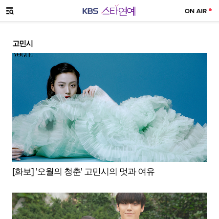
SNS 공유하기
메뉴 열기
고민시
[화보] '오월의 청춘' 고민시의 멋과 여유