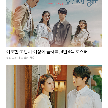
이도현-고민시-이상이-금새록, 4인 4색 포스터
월화 드라마 오월의 청춘