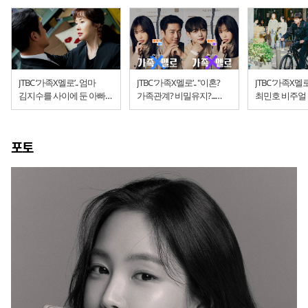
JTBC ‘가족X멜로’.. 엄마
JTBC ‘가족X멜로’.. "이혼?
JTBC ‘가족X멜로
김지수를 사이에 둔 아빠
가족관계? 비밀유지?...
최민호 비주얼
지진희-딸 손나은
도장 찍어!"
포토