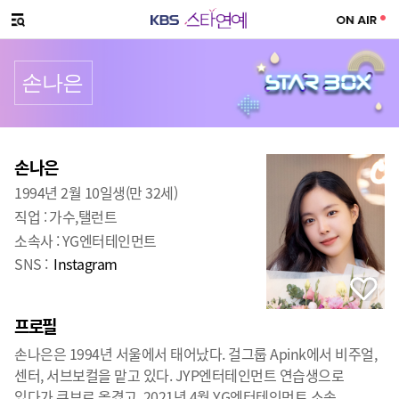
SNS 공유하기
메뉴 열기
손나은
프로필
출생
:
손나은
1994년 2월 10일생(만 32세)
직업 :
가수,탤런트
소속사 :
YG엔터테인먼트
SNS :
Instagram
프로필
손나은은 1994년 서울에서 태어났다. 걸그룹 Apink에서 비주얼,
센터, 서브보컬을 맡고 있다. JYP엔터테인먼트 연습생으로
있다가 큐브로 옮겼고, 2021년 4월 YG엔터테인먼트 소속