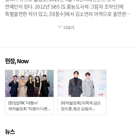
연예인이 된다. 2012년 SBS [도롱뇽도사와 그림자 조작단]에
특별출연한 적이 있고, [대풍수]에서 김소연의 아역으로 출연한다.
2021년 JTBC [인간실격]에 강민정으로 출연했다. 2022년
더보기
tvN드라마 [고스트 닥터]에서 오수정 역으로 출연한다. 손나은은
영화 [가문의 귀환](2012), [여곡성](2018)에 출연했었다.
현장, Now
[현장] JTBC '대행사'
[제작발표회] 의학계 금손
제작발표회 "차원이 다른
정지훈, 똥손 김범의
광고꾼들의 이야기,
유쾌한 악연 '고스트 닥터'
고아인과 어벤져스"
뉴스