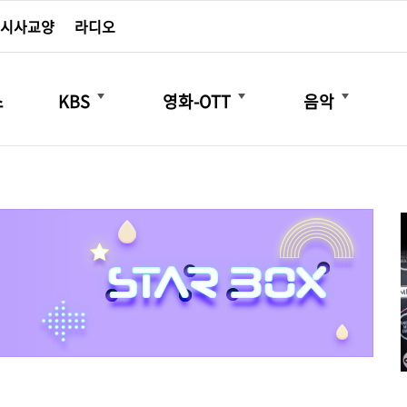
시사교양
라디오
더보기
더보기
더보기
스
KBS
영화-OTT
음악