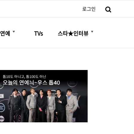
검색
로그인
더보기
더보기
연예
TVs
스타★인터뷰