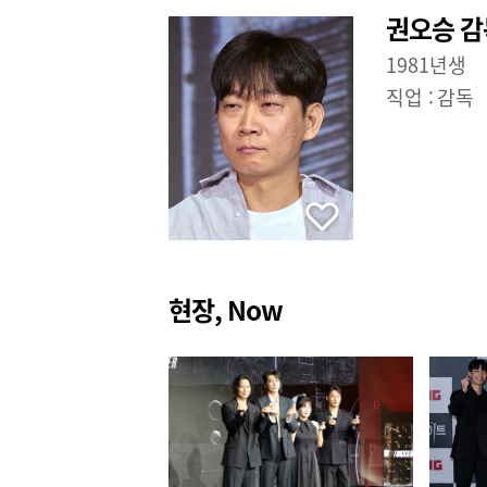
권오승 감
1981년생
직업 :
감독
현장, Now