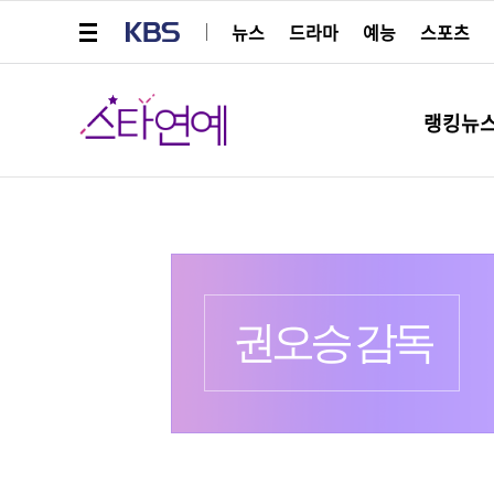
메뉴 열기
KBS
뉴스
드라마
예능
스포츠
스타연예
랭킹뉴
프로필
출생 :
권오승 감독