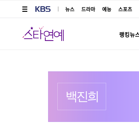
메뉴 열기
KBS
뉴스
드라마
예능
스포츠
스타연예
랭킹뉴
프로필
출생 :
더보기
백진희