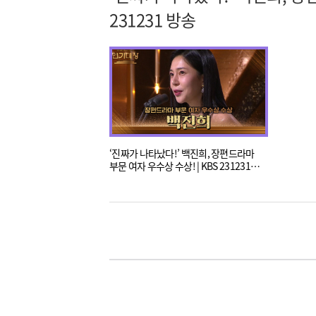
231231 방송
‘진짜가 나타났다!’ 백진희, 장편드라마
부문 여자 우수상 수상! | KBS 231231
방송