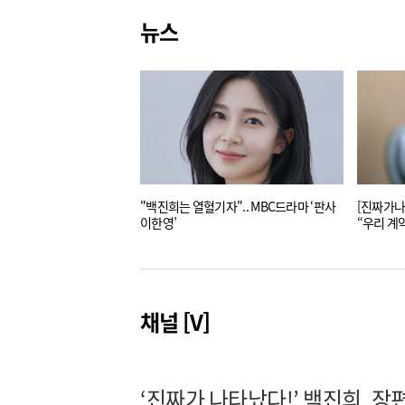
뉴스
"백진희는 열혈기자".. MBC드라마 ‘판사
[진짜가나타났다
이한영’
“우리 계
채널 [V]
‘진짜가 나타났다!’ 백진희, 장편