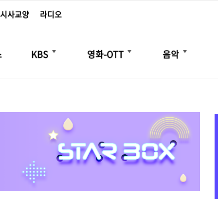
시사교양
라디오
더보기
더보기
더보기
스
KBS
영화-OTT
음악