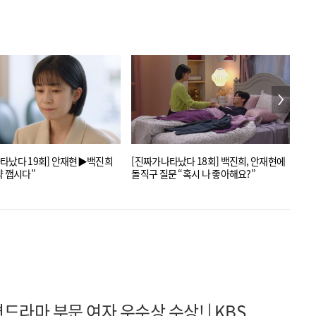
 19회] 안재현▶백진희
[진짜가나타났다 18회] 백진희, 안재현에
'진
약 깹시다”
돌직구 질문 “혹시 나 좋아해요?”
"미
드라마 부문 여자 우수상 수상! | KBS