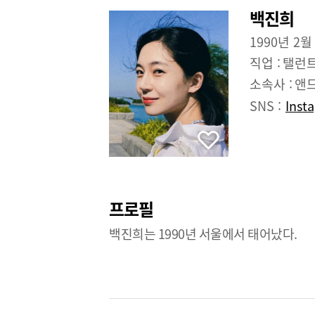
백진희
1990년 2월
직업 :
탤런
소속사 :
앤
SNS :
Inst
프로필
백진희는 1990년 서울에서 태어났다.