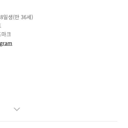
 8일생(만 36세)
트
드마크
agram