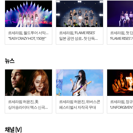
르세라핌, 월드투어 서막…
르세라핌, ‘FLAME RISES’
르세라핌, 첫 
"‘EASY CRAZY HOT, 150분"
일본 공연 성료.. 첫 단독
‘FLAME RISES’ 
공연에 6만 관객 운집
‘피어나’와 함께
높이 갈 것”
뉴스
르세라핌 허윤진, 美
르세라핌 허윤진, 위버스콘
르세라핌, 정규
싱어송라이터 맥스 신곡
페스티벌서 자작곡 무대
‘UNFORGIVEN’ "소녀들의
피처링·작사 참여
연대"
채널 [V]