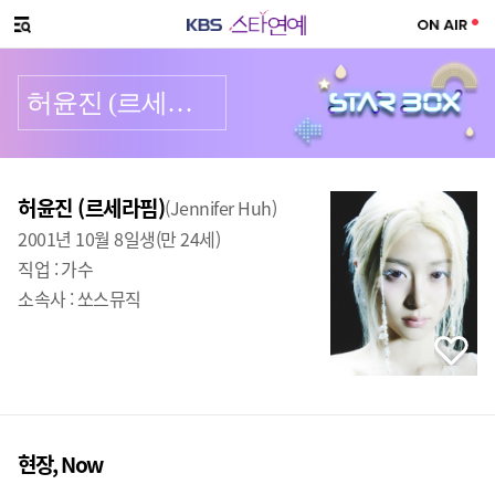
SNS 공유하기
메뉴 열기
허윤진 (르세라핌)
프로필
출생
:
허윤진 (르세라핌)
(Jennifer Huh)
2001년 10월 8일생(만 24세)
직업 :
가수
소속사 :
쏘스뮤직
현장, Now