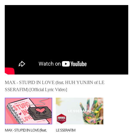
MAX - STUPID IN LOVE (feat. HUH YUNJIN of LE
SSERAFIM) [Official Lyric Video]
MAX - STUPID IN LOVE (feat.
LE SSERAFIM