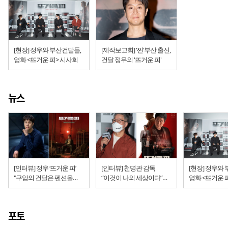
[현장] 정우와 부산건달들,
[제작보고회] '찐'부산 출신,
영화 <뜨거운 피> 시사회
건달 정우의 '뜨거운 피'
뉴스
[인터뷰] 정우 ‘뜨거운 피’
[인터뷰] 천명관 감독
[현장] 정우와
"구암의 건달은 펜션을
“이것이 나의 세상이다”
영화 <뜨거운 
꿈꾼다"
(영화 ‘뜨거운 피’)
포토