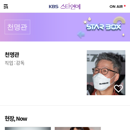
SNS 공유하기
메뉴 열기
천명관
프로필
천명관
직업 :
감독
현장, Now