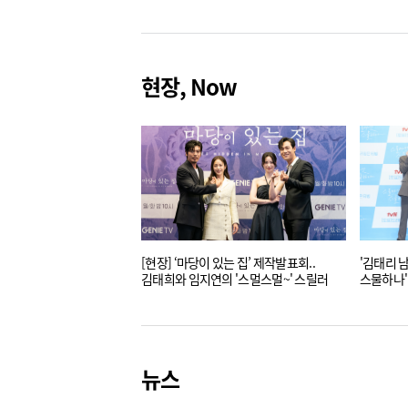
현장, Now
[현장] ‘마당이 있는 집’ 제작발표회..
'김태리 남주혁의
김태희와 임지연의 '스멀스멀~' 스릴러
스물하나'
뉴스