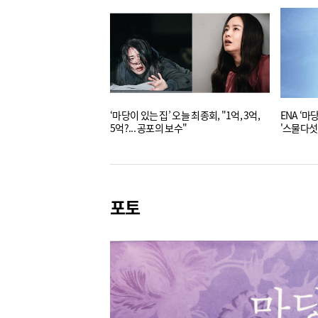
‘마당이 있는 집’ 오늘 최종회, "1억, 3억,
ENA ‘마
5억?... 공포의 보수"
'스물다섯
연출력은
포토