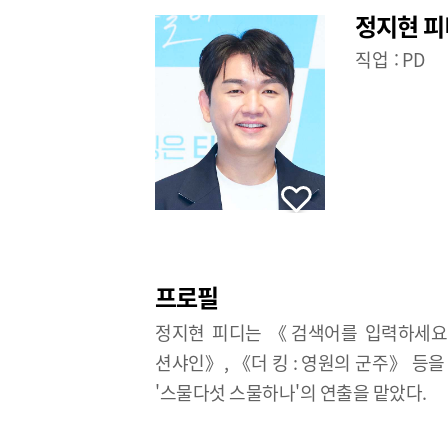
정지현 피
직업 :
PD
프로필
정지현 피디는 《검색어를 입력하세요
션샤인》, 《더 킹 : 영원의 군주》 등을
'스물다섯 스물하나'의 연출을 맡았다.