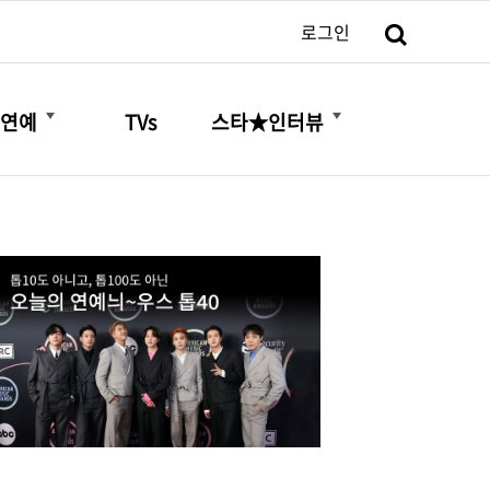
검색
로그인
더보기
더보기
연예
TVs
스타★인터뷰