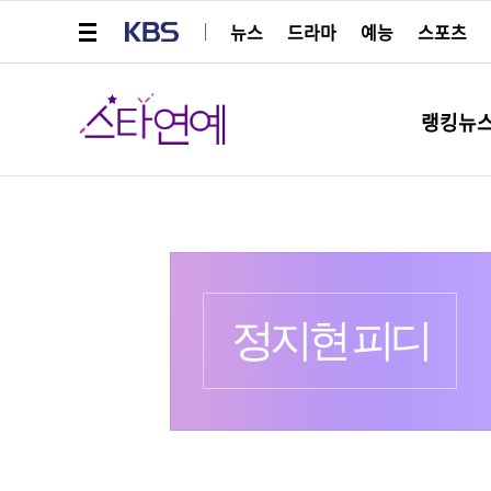
메뉴 열기
KBS
뉴스
드라마
예능
스포츠
스타연예
랭킹뉴
프로필
더보기
정지현 피디