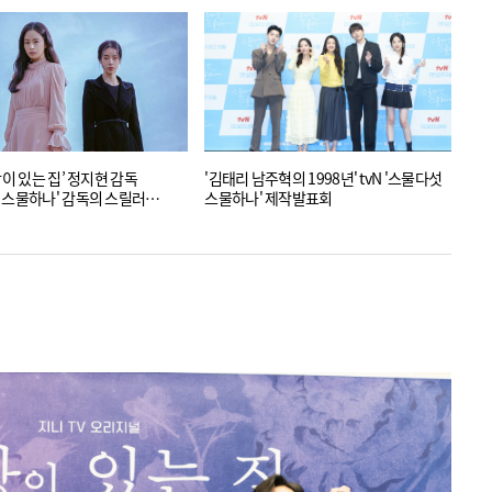
당이 있는 집’ 정지현 감독
'김태리 남주혁의 1998년' tvN '스물다섯
 스물하나' 감독의 스릴러
스물하나' 제작발표회
?