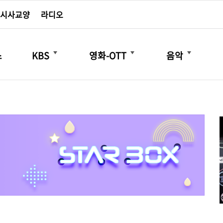
시사교양
라디오
더보기
더보기
더보기
스
KBS
영화-OTT
음악