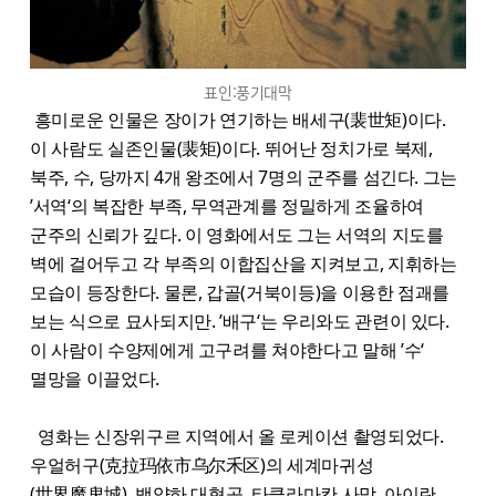
표인:풍기대막
흥미로운 인물은 장이가 연기하는 배세구(裴世矩)이다.
이 사람도 실존인물(裴矩)이다. 뛰어난 정치가로 북제,
북주, 수, 당까지 4개 왕조에서 7명의 군주를 섬긴다. 그는
’서역‘의 복잡한 부족, 무역관계를 정밀하게 조율하여
군주의 신뢰가 깊다. 이 영화에서도 그는 서역의 지도를
벽에 걸어두고 각 부족의 이합집산을 지켜보고, 지휘하는
모습이 등장한다. 물론, 갑골(거북이등)을 이용한 점괘를
보는 식으로 묘사되지만. ’배구‘는 우리와도 관련이 있다.
이 사람이 수양제에게 고구려를 쳐야한다고 말해 ’수‘
멸망을 이끌었다.
영화는 신장위구르 지역에서 올 로케이션 촬영되었다.
우얼허구(克拉玛依市乌尔禾区)의 세계마귀성
(世界魔鬼城), 백양하 대협곡, 타클라마칸 사막, 아이란