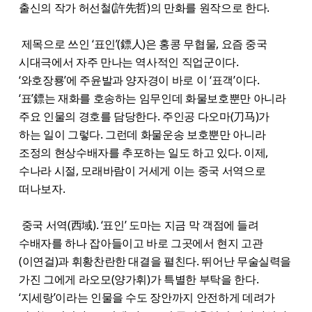
출신의 작가 허선철(許先哲)의 만화를 원작으로 한다.
제목으로 쓰인 ‘표인’(鏢人)은 홍콩 무협물, 요즘 중국
시대극에서 자주 만나는 역사적인 직업군이다.
‘와호장룡’에 주윤발과 양자경이 바로 이 ‘표객’이다.
‘표’鏢는 재화를 호송하는 임무인데 화물보호뿐만 아니라
주요 인물의 경호를 담당한다. 주인공 다오마(刀马)가
하는 일이 그렇다. 그런데 화물운송 보호뿐만 아니라
조정의 현상수배자를 추포하는 일도 하고 있다. 이제,
수나라 시절, 모래바람이 거세게 이는 중국 서역으로
떠나보자.
중국 서역(西域). ‘표인’ 도마는 지금 막 객점에 들려
수배자를 하나 잡아들이고 바로 그곳에서 현지 고관
(이연걸)과 휘황찬란한 대결을 펼친다. 뛰어난 무술실력을
가진 그에게 라오모(양가휘)가 특별한 부탁을 한다.
‘지세랑’이라는 인물을 수도 장안까지 안전하게 데려가