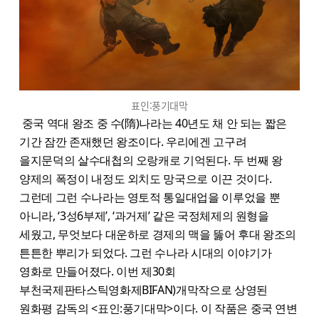
표인:풍기대막
중국 역대 왕조 중 수(隋)나라는 40년도 채 안 되는 짧은
기간 잠깐 존재했던 왕조이다. 우리에겐 고구려
을지문덕의 살수대첩의 오랑캐로 기억된다. 두 번째 왕
양제의 폭정이 내정도 외치도 망국으로 이끈 것이다.
그런데 그런 수나라는 영토적 통일대업을 이루었을 뿐
아니라, ‘3성6부제’, ‘과거제’ 같은 국정체제의 원형을
세웠고, 무엇보다 대운하로 경제의 맥을 뚫어 후대 왕조의
튼튼한 뿌리가 되었다. 그런 수나라 시대의 이야기가
영화로 만들어졌다. 이번 제30회
부천국제판타스틱영화제BIFAN)개막작으로 상영된
원화평 감독의 <표인:풍기대막>이다. 이 작품은 중국 연변