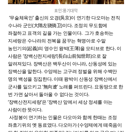
표인:풍기대막
‘무술체육인’ 출신의 오경(吳京)이 연기한 다오마는 전직
수나라 군인(大隋左骁骑卫)이다. 조정의 무도함에
좌절하고 표객의 길을 가는 인물이다. 그가 호송하는
지세랑은 수나라의 전복을 꿈꾸는 혁명아로 수말
농민기의(起義)의 영수인 왕박(王薄)을 모티브로 한다. 이
사람은 ‘장백산전지세랑’(長白山前知世郎)으로 잘
알려져있다. 장백산은 백두산이 아니라, 산동성에 있는
장백산을 말한다. 수양제는 고구려 정벌을 위해 수백만
명의 백성을 징집한다. 이때 왕박이 산동성 장백산에서
군사를 일으키고 ‘無向遼’ 노래를 퍼뜨린다. 요동땅으로 한
번 가면 살아서 돌아올 수 없다는 것이다.
‘장백산전지세랑’은 ‘장백산 앞에서 세상 정세를 아는
사람이란 뜻이다.
사정봉이 연기하는 인물은 다오마와 함께 한때는 조정
좌효기위의 옛 동료였다. 다오마가 (수양제에게 떼죽음이