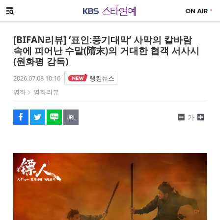
SNS 공유하기
해시태그
메뉴 열기
페이스북
트위터
네이버
URL복사
글씨 작게보기
글씨 크게보기
[BIFAN리뷰] ‘표인:풍기대막’ 사막의 칼바람
속에 피어난 수말(隋末)의 거대한 협객 서사시
(원화평 감독)
2026.07.08 10:16
랭킹뉴스
영화
영화리뷰
가