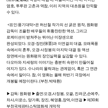
염호, 투루판 고촌과 역참, 이리 지역의 대초원을 만끽할
수 있다.
<표인:풍기대막>은 허선철 작가의 선 굵은 원작, 원화평
감독이 조율한 배우들의 휘황찬란한 액션, 그리고
로케이션이 받쳐주는 뛰어난 미쟝센으로
완성되었다. 오경-장진(张晋)과 이연걸의 대결, 모래폭풍
속에서의 혼투, 오경-사정봉의 마지막 대결 등 액션
장면에서는 원화평의 장인실력을 실감할 수 있다.
다오마와 지세랑의 이야기는 충분히 속편이 만들어질
여지가 있다. 수나라의 몰락과는 관계없이, 혹은 그 연관
속에서 말이다. 참, 이 영화는 올해 하반기 극장에서
개봉될 예정이란다. (부천.박재환)
▶감독: 원화평 ▶출연:오경,사정봉, 오괄, 진려군,손예주,
차사,이운소, 양가휘, 장진, 혜영홍,장역,이연걸 ▶제30회
부천국제판타스틱영화제 개막작