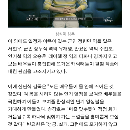
삼식이 삼촌
이 외에도 열정과 야욕이 있는 군인 정한민 역을 맡은
서현우, 군인 장두식 역의 유재명, 안요섭 역의 주진모,
안기철 역의 오승훈, 레이첼 정 역의 티파니 영까지 믿고
보는 배우들이 총집합해 뜨거운 캐릭터들이 펼칠 작품에
대한 관심을 고조시키고 있다.
이에 신연식 감독은 "모든 배우들이 물 안에 뛰어든 것
같았다"며 몸을 사리지 않는 연기 열정을 보여준 배우들을
극찬하며 이들이 보여줄 환상적인 연기 앙상블을
기대하게 만들었다. 송강호는 "퍼즐 맞추듯이 점점 회가
거듭될수록 하나씩 맞춰져 가는 느낌들을 흥미롭게 보실
것 같다", 변요한은 “성공, 실패, 그럼에도 포기하지 않고