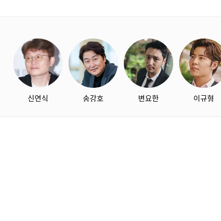
starbox
신연식
송강호
변요한
이규형