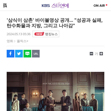
SNS 공유하기
해시태그
메뉴 열기
페이스북
트위터
네이버
URL복사
글씨 작게보기
글씨 크게보기
'삼식이 삼촌' 바이블영상 공개... "성공과 실패,
탄수화물과 지방, 그리고 나아감"
2024.05.13 05:36
랭킹뉴스
영화
플릭스+
가